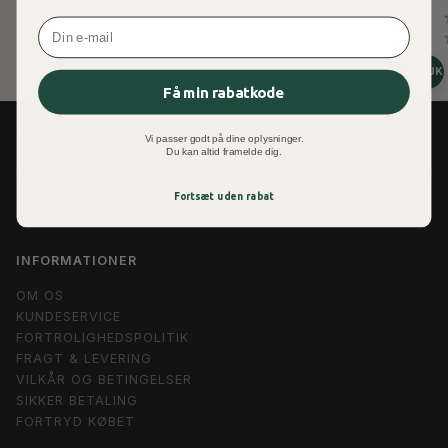
Email
SE PRODUK
LÄGG TILL VARUKORGEN
LÄGG TILL VARUKORGEN
LÄGG TILL VARUKORGEN
LÄGG TILL VARUKORGEN
Få min rabatkode
TILMED DIG VORES NYHEDSBREV
Vi passer godt på dine oplysninger.
Du kan altid framelde dig.
E-
REGISTRERA MIG
POSTADRESS
Fortsæt uden rabat
INFORMATIONER
OM OS
KUNDESERVICE
FORTROLIGHEDSPOLITIK
FRAGT & LEVERING
VILKÅR OG BETINGELSER
SIKKER BETALING
FORTRYD KØBET