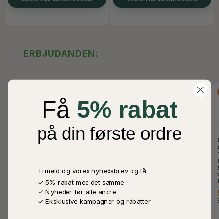
ERBJUDANDEN:
POPULÄRA
-67%
-33%
-33%
Få
5% rabat
-60%
på din første ordre
STOP
KON
ALKOHOLFRI
CRUNCH
MADSPILD
ENERGY
APERITIF,
CRISPY,
BOKS
DRINK
SPARKLING
WINGY
(VÆRDI
250 ML
ROCCO
CHOCOLATE,
250 KR)
200ML
50G
Tilmeld dig vores nyhedsbrev og få:
5,00 DKK
100,00 DKK
20,00 DKK
20,00 DKK
15,00 DKK
✓ 5% rabat med det samme
250,00 DKK
30,00 DKK
30,00 DKK
✓ Nyheder før alle andre
✓ Eksklusive kampagner og rabatter