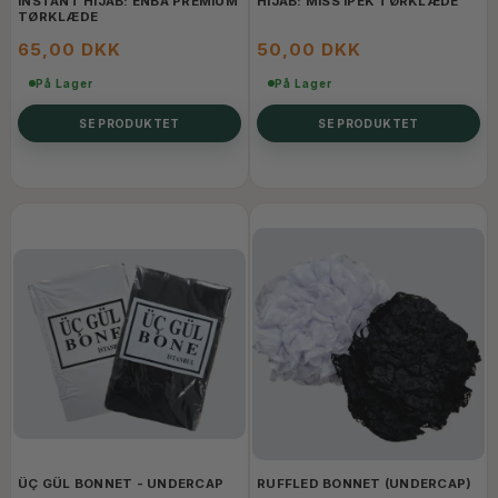
INSTANT HIJAB: ENBA PREMIUM
HIJAB: MISS IPEK TØRKLÆDE
TØRKLÆDE
65,00 DKK
50,00 DKK
På Lager
På Lager
SE PRODUKTET
SE PRODUKTET
ÜÇ GÜL BONNET - UNDERCAP
RUFFLED BONNET (UNDERCAP)