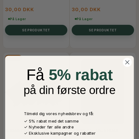
30,00 DKK
30,00 DKK
På Lager
På Lager
SE PRODUKTET
SE PRODUKTET
-50%
Få
5% rabat
på din første ordre
Tilmeld dig vores nyhedsbrev og få:
✓ 5% rabat med det samme
✓ Nyheder før alle andre
ELEGANT KVADRATISK HIJAB
INSTANT LUKSUS HIJAB,
✓ Eksklusive kampagner og rabatter
HÜRREM