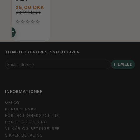
HIJAB
25,00 DKK
50,00 DKK
ODUKTET
TILMED DIG VORES NYHEDSBREV
EMAIL-
TILMELD
ADRESSE
INFORMATIONER
OM OS
KUNDESERVICE
FORTROLIGHEDSPOLITIK
FRAGT & LEVERING
VILKÅR OG BETINGELSER
SIKKER BETALING