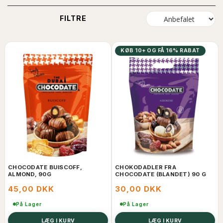
FILTRE
KØB 10+ OG FÅ 16% RABAT
CHOCODATE BUISCOFF,
CHOKODADLER FRA
ALMOND, 90G
CHOCODATE (BLANDET) 90 G
45,00 DKK
30,00 DKK
På Lager
På Lager
LÆG I KURV
LÆG I KURV