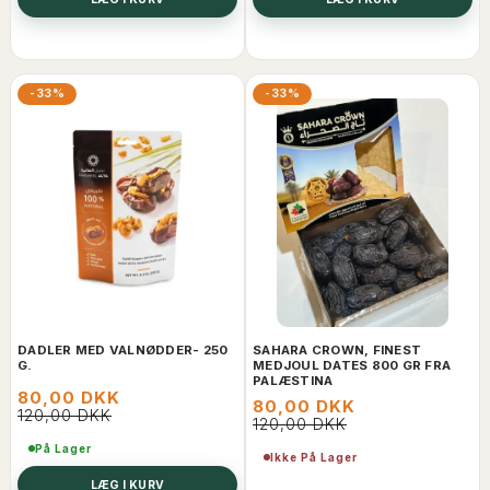
-33%
-33%
DADLER MED VALNØDDER- 250
SAHARA CROWN, FINEST
G.
MEDJOUL DATES 800 GR FRA
PALÆSTINA
80,00 DKK
80,00 DKK
120,00 DKK
120,00 DKK
På Lager
Ikke På Lager
LÆG I KURV