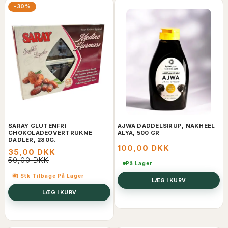
-30%
SARAY GLUTENFRI
AJWA DADDELSIRUP, NAKHEEL
CHOKOLADEOVERTRUKNE
ALYA, 500 GR
DADLER, 280G.
100,00 DKK
35,00 DKK
50,00 DKK
På Lager
1 Stk Tilbage På Lager
LÆG I KURV
LÆG I KURV