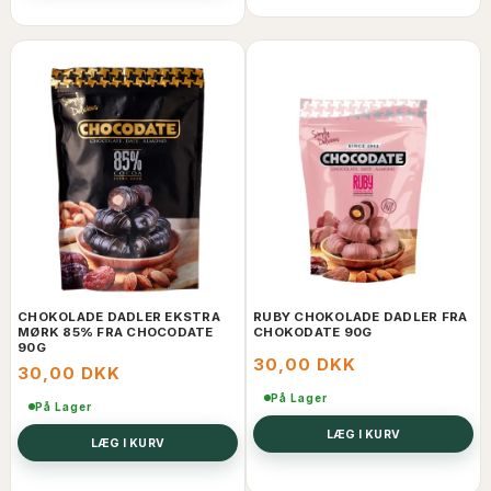
CHOKOLADE DADLER EKSTRA
RUBY CHOKOLADE DADLER FRA
MØRK 85% FRA CHOCODATE
CHOKODATE 90G
90G
30,00 DKK
30,00 DKK
Få
5% rabat
På Lager
På Lager
LÆG I KURV
LÆG I KURV
på din første ordre