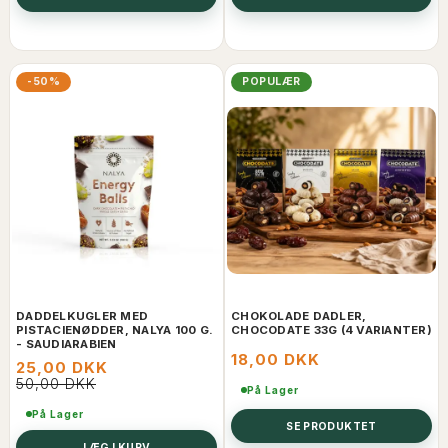
-50%
POPULÆR
DADDELKUGLER MED
CHOKOLADE DADLER,
PISTACIENØDDER, NALYA 100 G.
CHOCODATE 33G (4 VARIANTER)
- SAUDIARABIEN
18,00 DKK
25,00 DKK
50,00 DKK
På Lager
På Lager
SE PRODUKTET
LÆG I KURV