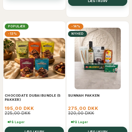
LÆG I KURV
POPULÆR
-14%
-13%
NYHED
CHOCODATE DUBAI BUNDLE (5
SUNNAH PAKKEN
PAKKER)
195,00 DKK
275,00 DKK
225,00 DKK
320,00 DKK
På Lager
På Lager
LÆG I KURV
LÆG I KURV