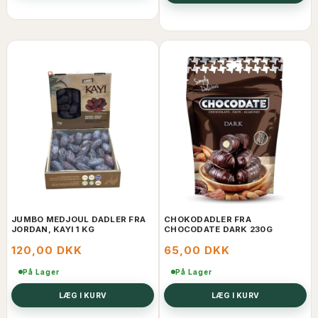
JUMBO MEDJOUL DADLER FRA
CHOKODADLER FRA
JORDAN, KAYI 1 KG
CHOCODATE DARK 230G
120,00 DKK
65,00 DKK
På Lager
På Lager
LÆG I KURV
LÆG I KURV