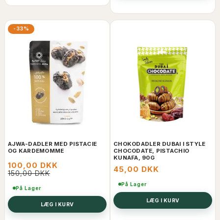
-33%
AJWA-DADLER MED PISTACIE
CHOKODADLER DUBAI I STYLE
OG KARDEMOMME
CHOCODATE, PISTACHIO
KUNAFA, 90G
100,00 DKK
45,00 DKK
150,00 DKK
På Lager
På Lager
LÆG I KURV
LÆG I KURV