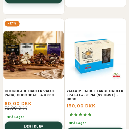
-17%
CHOKOLADE DADLER VALUE
YAFFA MEDJOUL LARGE DADLER
PACK, CHOCODATE 4 X 33G
FRA PALÆSTINA (NY HØST) -
900G
60,00 DKK
150,00 DKK
72,00 DKK
På Lager
På Lager
LÆG I KURV