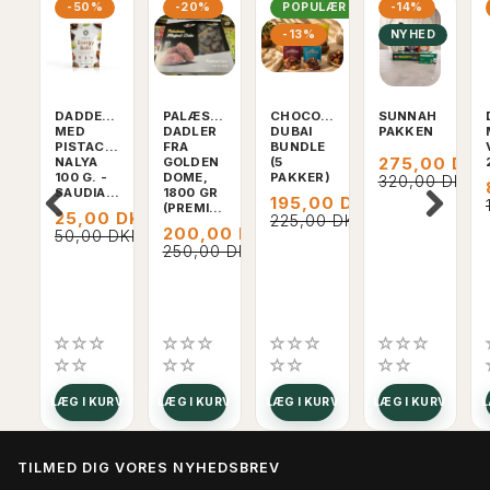
-50%
-20%
POPULÆR
-14%
-13%
NYHED
DADDELKUGLER
PALÆSTINA
CHOCODATE
SUNNAH
MED
DADLER
DUBAI
PAKKEN
PISTACIENØDDER,
FRA
BUNDLE
275,00 DK
NALYA
GOLDEN
(5
100 G. -
DOME,
PAKKER)
320,00 DKK
SAUDIARABIEN
1800 GR
195,00 DKK
(PREMIUM)
25,00 DKK
225,00 DKK
200,00 DKK
50,00 DKK
250,00 DKK
LÆG I KURV
LÆG I KURV
LÆG I KURV
LÆG I KURV
L
TILMED DIG VORES NYHEDSBREV