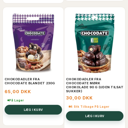
Tilmeld dig vores nyhedsbrev og få:
✓ 5% rabat med det samme
✓ Nyheder før alle andre
✓ Eksklusive kampagner og rabatter
Email
Få min rabatkode
CHOKODADLER FRA
CHOKODADLER FRA
Vi passer godt på dine oplysninger.
CHOCODATE BLANDET 230G
CHOCODATE MØRK
Du kan altid framelde dig.
CHOKOLADE 90 G (UDEN TILSAT
65,00 DKK
SUKKER)
30,00 DKK
Fortsæt uden rabat
På Lager
4 Stk Tilbage På Lager
LÆG I KURV
LÆG I KURV