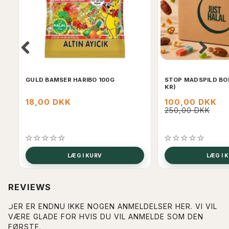
GULD BAMSER HARIBO 100G
STOP MADSPILD BO
KR)
18,00 DKK
100,00 DKK
250,00 DKK
LÆG I KURV
LÆG I 
REVIEWS
DER ER ENDNU IKKE NOGEN ANMELDELSER HER. VI VIL
VÆRE GLADE FOR HVIS DU VIL ANMELDE SOM DEN
FØRSTE.