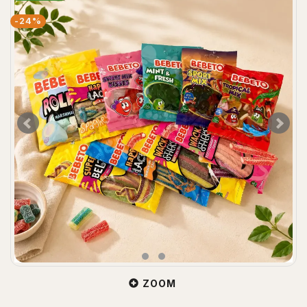
-24%
ZOOM