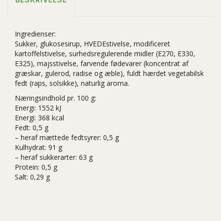
Ingredienser:
Sukker, glukosesirup, HVEDEstivelse, modificeret
kartoffelstivelse, surhedsregulerende midler (E270, E330,
E325), majsstivelse, farvende fødevarer (koncentrat af
græskar, gulerod, radise og æble), fuldt hærdet vegetabilsk
fedt (raps, solsikke), naturlig aroma.
Næringsindhold pr. 100 g:
Energi: 1552 kJ
Energi: 368 kcal
Fedt: 0,5 g
– heraf mættede fedtsyrer: 0,5 g
Kulhydrat: 91 g
– heraf sukkerarter: 63 g
Protein: 0,5 g
Salt: 0,29 g