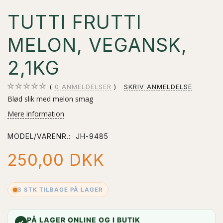
TUTTI FRUTTI
MELON, VEGANSK,
2,1KG
0
ANMELDELSER
SKRIV ANMELDELSE
Blød slik med melon smag
Mere information
MODEL/VARENR.:
JH-9485
250,00 DKK
3 STK TILBAGE PÅ LAGER
PÅ LAGER ONLINE OG I BUTIK
✓