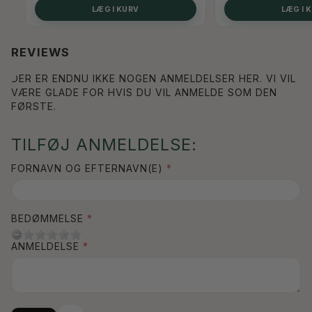
SE
LÆG I KURV
LÆG I 
REVIEWS
DER ER ENDNU IKKE NOGEN ANMELDELSER HER. VI VIL
VÆRE GLADE FOR HVIS DU VIL ANMELDE SOM DEN
FØRSTE.
TILFØJ ANMELDELSE:
FORNAVN OG EFTERNAVN(E)
BEDØMMELSE
ANMELDELSE