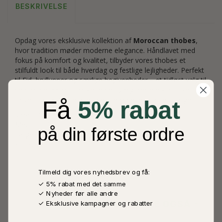
BESKRIVELSE
Opdag vores eksklusive kollektion af
Moroccan thobes
,
hvor tradition møder moderne elegance. Håndlavet med
fokus på komfort og kvalitet, tilbyder vores thobes et
stilfuldt look til både hverdag og festlige lejligheder. Perfekt
til Eid, bryllupper og særlige begivenheder – et tidløst valg til
den moderne muslimske mand. Vælg mellem klassiske
farver og unikke detaljer, der fremhæver din personlige stil.
Få
5% rabat
Small, 38 (1)
Medium, 42 (2)
på din første ordre
Large, 46 (3)
XL, 52 (4)
Tilmeld dig vores nyhedsbrev og få:
✓ 5% rabat med det samme
✓ Nyheder før alle andre
ANDRE KØBTE OGSÅ
✓ Eksklusive kampagner og rabatter