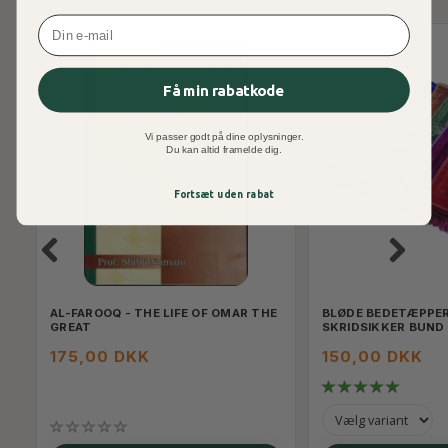
Email
Få min rabatkode
Vi passer godt på dine oplysninger.
Du kan altid framelde dig.
Fortsæt uden rabat
AL-FAROOQ - THE LIFE OF OMAR THE
BLØDE BEDETÆPPE
GREAT
SKRIDSIKKER BUND
175,00 DKK
150,00 DKK