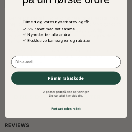
Denne stilfulde grå Thobe kombinerer tidløs æstetik med
Tilmeld dig vores nyhedsbrev og få:
høj komfort. Det enkle snit og den neutrale farve gør den til
✓ 5% rabat med det samme
det ideelle valg til både dagligdags brug og særlige
✓ Nyheder før alle andre
begivenheder, hvor du ønsker et sofistikeret og moderne
✓ Eksklusive kampagner og rabatter
udseende.
Bemærk venligst, at farvenuancen kan variere en smule fra
skærmbillede til virkelighed grundet lysforhold og
Email
skærmindstillinger.
Få min rabatkode
Vi passer godt på dine oplysninger.
DINE SIDST SETE PRODUKTER
Du kan altid framelde dig.
Fortsæt uden rabat
REVIEWS