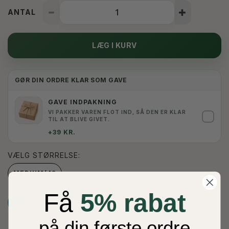
ANTAL
LÆG I KURV
GØR DIN ORDRE KLAR SOM GAVE
GAVE INDPAKNING
VI PAKKER VAREN FLOT IND, SÅ DEN ER KLAR
✓
TIL AT BLIVE GIVET.
+39 KR.
VÆLG
STØRRELSE:
MEDIUM/42
Få
5% rabat
TILFØJ TIL ØNSKESKYEN
på din første ordre
BESKRIVELSE