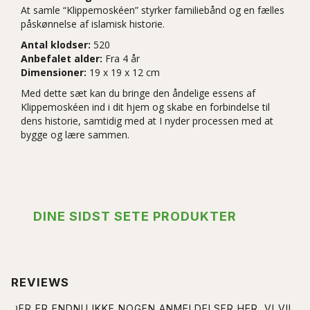
At samle “Klippemoskéen” styrker familiebånd og en fælles
påskønnelse af islamisk historie.
Antal klodser:
520
Anbefalet alder:
Fra 4 år
Dimensioner:
19 x 19 x 12 cm
Med dette sæt kan du bringe den åndelige essens af
Klippemoskéen ind i dit hjem og skabe en forbindelse til
dens historie, samtidig med at I nyder processen med at
bygge og lære sammen.
DINE SIDST SETE PRODUKTER
REVIEWS
DER ER ENDNU IKKE NOGEN ANMELDELSER HER. VI VIL