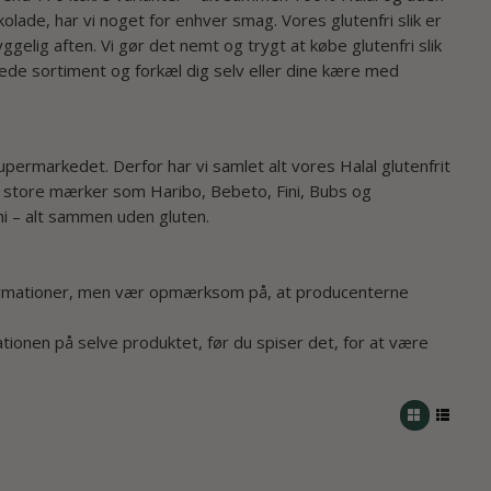
kolade, har vi noget for enhver smag. Vores glutenfri slik er
ggelig aften. Vi gør det nemt og trygt at købe glutenfri slik
 brede sortiment og forkæl dig selv eller dine kære med
upermarkedet. Derfor har vi samlet alt vores Halal glutenfrit
lle de store mærker som Haribo, Bebeto, Fini, Bubs og
mmi – alt sammen uden gluten.
formationer, men vær opmærksom på, at producenterne
rationen på selve produktet, før du spiser det, for at være