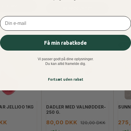
G I KURV
SE PRODUKTET
Email
-33%
-14%
Få min rabatkode
NYH
Vi passer godt på dine oplysninger.
Du kan altid framelde dig.
Fortsæt uden rabat
AR JELLIOO 1KG
DADLER MED VALNØDDER-
SUNN
250 G.
DKK
80,00 DKK
275
120,00 DKK