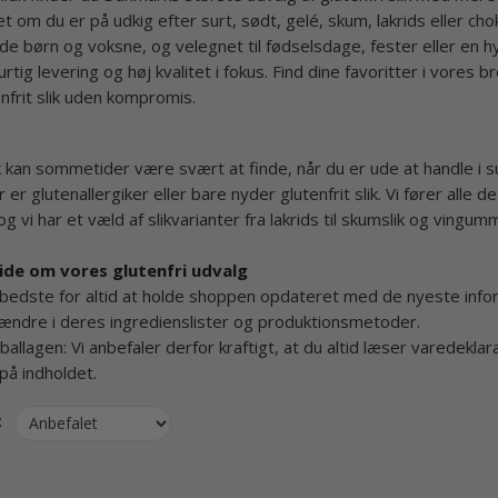
t om du er på udkig efter surt, sødt, gelé, skum, lakrids eller cho
åde børn og voksne, og velegnet til fødselsdage, fester eller en hy
rtig levering og høj kvalitet i fokus. Find dine favoritter i vores
nfrit slik uden kompromis.
ik kan sommetider være svært at finde, når du er ude at handle i s
 der er glutenallergiker eller bare nyder glutenfrit slik. Vi fører a
 vi har et væld af slikvarianter fra lakrids til skumslik og vingu
vide om vores glutenfri udvalg
 bedste for altid at holde shoppen opdateret med de nyeste in
ændre i deres ingredienslister og produktionsmetoder.
ballagen: Vi anbefaler derfor kraftigt, at du altid læser varedekla
på indholdet.
: