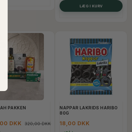
LÆG I KURV
ED
AH PAKKEN
NAPPAR LAKRIDS HARIBO
80G
,00 DKK
18,00 DKK
320,00 DKK