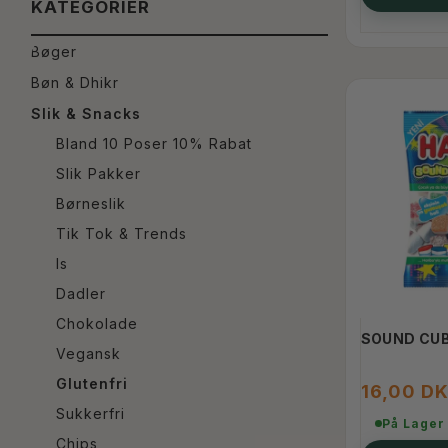
KATEGORIER
Bøger
Bøn & Dhikr
Slik & Snacks
Bland 10 Poser 10% Rabat
Slik Pakker
Børneslik
Tik Tok & Trends
Is
Dadler
Chokolade
SOUND CUB
Vegansk
Glutenfri
16,00 D
Sukkerfri
På Lager
Chips