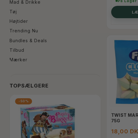
På Lager
Mad & Drikke
Tøj
LÆ
Højtider
Trending Nu
Bundles & Deals
Tilbud
Mærker
TOPSÆLGERE
-50%
TWIST MAR
75G
18,00 D