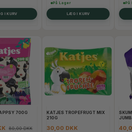
På Lager
På
G I KURV
LÆG I KURV
ALLOW BEBETO,
RASPBERRY / SALTY LICORICE
SKALLE, BUBS 90G
K
18,00 DKK
PRODUKTET KOMMER IGEN
LÆG I KURV
APPSY 700G
KATJES TROPEFRUGT MIX
SKUM
210G
JUMB
KK
30,00 DKK
40,
80,00 DKK