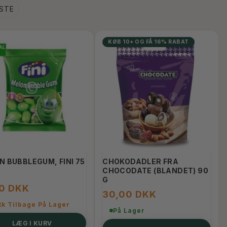
DSTE
KØB 10+ OG FÅ 16% RABAT
N BUBBLEGUM, FINI 75
CHOKODADLER FRA
CHOCODATE (BLANDET) 90
G
00 DKK
30,00 DKK
tk Tilbage På Lager
På Lager
LÆG I KURV