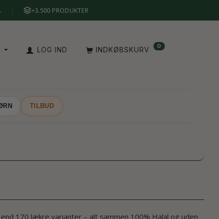
.
+3.500 PRODUKTER
0
A
LOG IND
INDKØBSKURV
BØRN
TILBUD
re end 170 lækre varianter – alt sammen 100% Halal og uden