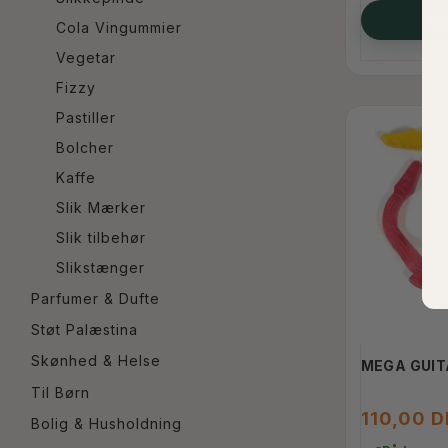
LÆ
Cola Vingummier
Vegetar
Fizzy
Pastiller
Bolcher
Kaffe
Slik Mærker
Slik tilbehør
Slikstænger
Parfumer & Dufte
Støt Palæstina
Skønhed & Helse
MEGA GUIT
Til Børn
110,00 
Bolig & Husholdning