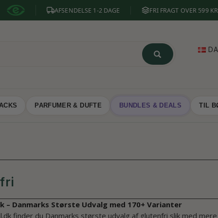
AFSENDELSE 1-2 DAGE
FRI FRAGT OVER 599 KR
D
NACKS
PARFUMER & DUFTE
BUNDLES & DEALS
TIL 
fri
lik – Danmarks Største Udvalg med 170+ Varianter
l.dk finder du Danmarks største udvalg af glutenfri slik med me