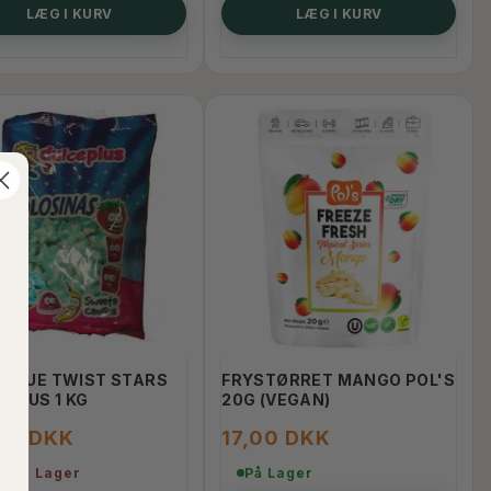
LÆG I KURV
LÆG I KURV
Y BLUE TWIST STARS
FRYSTØRRET MANGO POL'S
EPLUS 1 KG
20G (VEGAN)
,00 DKK
17,00 DKK
e På Lager
På Lager