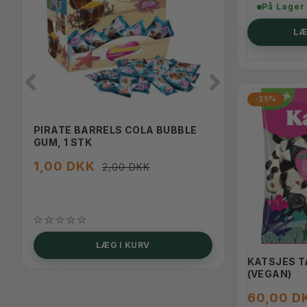
På Lager
LÆ
-25%
PIRATE BARRELS COLA BUBBLE
BBQ MARSHM
GUM, 1 STK
250G
1,00 DKK
40,00 DK
2,00 DKK
FÅ BESKED NÅR 
SE PRODUKTET
LÆG I KURV
KATSJES T
(VEGAN)
60,00 D