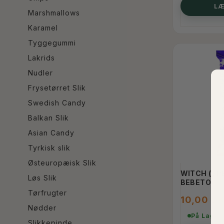
LÆ
Marshmallows
Karamel
Tyggegummi
Lakrids
Nudler
Frysetørret Slik
Swedish Candy
Balkan Slik
Asian Candy
Tyrkisk slik
Østeuropæisk Slik
WITCH (SPE
Løs Slik
BEBETO
Tørfrugter
10,00 D
Nødder
På Lager
Slikkepinde