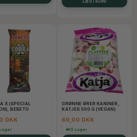
LÆG I KURV
A X (SPECIAL
GRØNNE ØRER KANINER,
ON), BEBETO
KATJES 500 G (VEGAN)
00 DKK
60,00 DKK
 Lager
På Lager