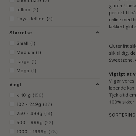
chocodate
(
2
)
gluten. Uanse
jellioo
(
2
)
perfekt til b
Taya Jellioo
(
3
)
online med hu
lækkert glute
Størrelse
Small
(
1
)
Glutenfrit sl
Medium
(
1
)
slik til dig,
Sweetzone, og
Large
(
1
)
Mega
(
1
)
Vigtigt at 
Vi gør vores
Vægt
løbende kan 
Tjek altid em
< 101g
(
150
)
100% sikker 
102 - 249g
(
37
)
250 - 499g
(
14
)
SORTERING
500 - 999g
(
22
)
1000 - 1999g
(
78
)