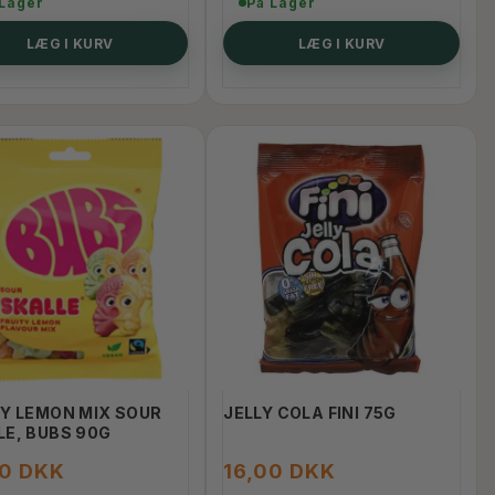
 Lager
På Lager
LÆG I KURV
LÆG I KURV
KØB 10+ OG FÅ 12% RABAT
TY LEMON MIX SOUR
JELLY COLA FINI 75G
LE, BUBS 90G
00 DKK
16,00 DKK