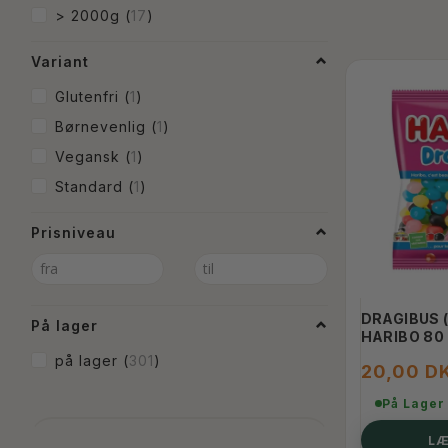
> 2000g
(
17
)
Variant
Glutenfri
(
1
)
Børnevenlig
(
1
)
Vegansk
(
1
)
Standard
(
1
)
Prisniveau
DRAGIBUS (
På lager
HARIBO 80
på lager
(
301
)
20,00 D
På Lager
LÆ