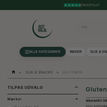
TRUSTPILOT
ALLE KATEGORIER
BØGER
SLIK & S
SLIK & SNACKS
GLUTENFRI
SKIFTE
TILPAS UDVALG
Gluten
FILTER
Mærker
Glutenfri S
Hos JustHala