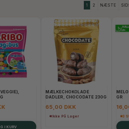
1
2
NÆSTE
SI
VEGGIE),
MÆLKECHOKOLADE
MELO
 G
DADLER, CHOCODATE 230G
GR
KK
65,00 DKK
16,
Ikke På Lager
3 S
G I KURV