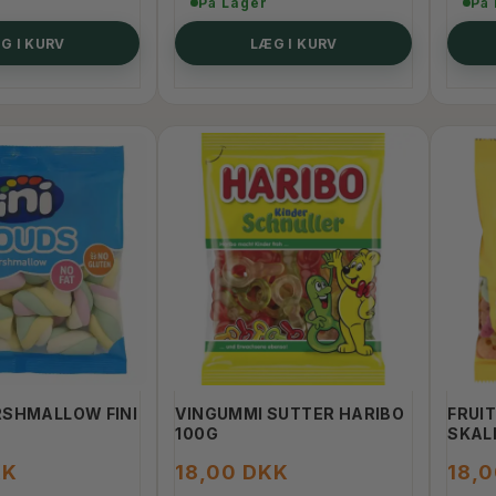
På Lager
På
G I KURV
LÆG I KURV
SHMALLOW FINI
VINGUMMI SUTTER HARIBO
FRUI
100G
SKAL
KK
18,00 DKK
18,