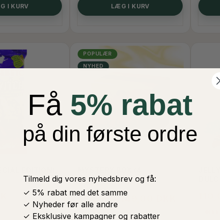
G I KURV
LÆG I KURV
POPULÆR
NYHED
Få
5% rabat
på din første ordre
CIAL EDITION),
MYSTERY BOX (4
JELL
Tilmeld dig vores nyhedsbrev og få:
STØRRELSER)
DULC
✓ 5% rabat med det samme
KK
110
PRIS FRA
149,00 DKK
✓ Nyheder før alle andre
Ikk
På Lager
✓ Eksklusive kampagner og rabatter