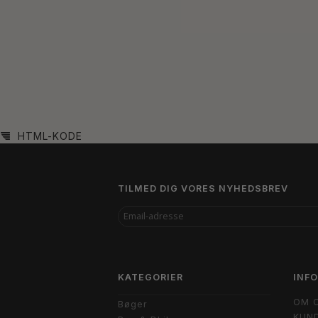
HTML-KODE
TILMED DIG VORES NYHEDSBREV
EMAIL-
ADRESSE
KATEGORIER
INF
OM 
Bøger
KUND