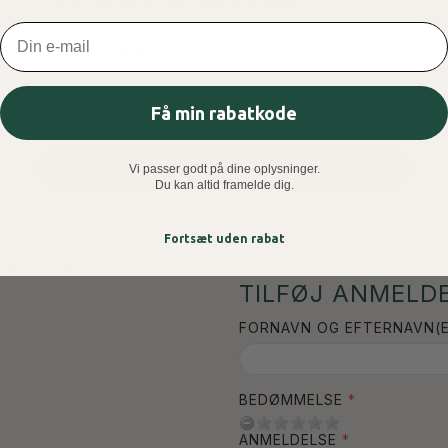
LAILAT KHAMIS PERFUME FOR MEN
Email
150,00 DKK
Få min rabatkode
LÆG I KURV
Vi passer godt på dine oplysninger.
Du kan altid framelde dig.
Fortsæt uden rabat
 VÆRE GLADE FOR HVIS DU
TILFØJ ANMELDE
FORNAVN OG EFTERNAVN(E
BEDØMMELSE
ANMELDELSE