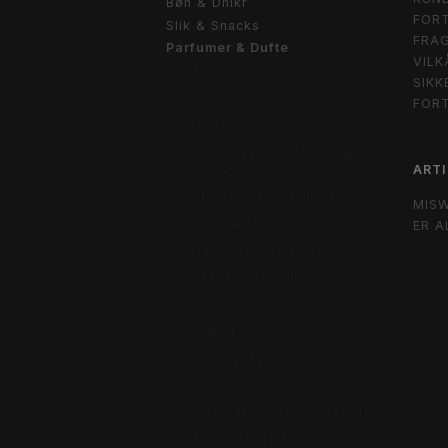
Bøn & Dhikr
FORT
Slik & Snacks
FRAG
Parfumer & Dufte
VILK
Til Mænd
SIKK
Til Kvinder
FOR
Unisex
- RESTSSALG PARFUMER
ARTI
- MIN 50% -
Arabiske Bestsellers %
MIS
Sommer %
ER A
Gourmand Parfumer
Kaaba og Medina
Gavesæt
Bilduft
Bodyspray
Vinter
Luftfrisker & Hjemmeduft
Attar & Duftolier (Ithar)