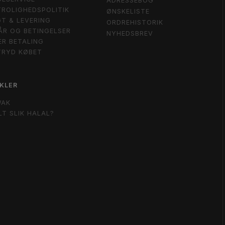
ADRESSEBOG
ROLIGHEDSPOLITIK
ØNSKELISTE
T & LEVERING
ORDREHISTORIK
ÅR OG BETINGELSER
NYHEDSBREV
ER BETALING
TRYD KØBET
KLER
WAK
LT SLIK HALAL?