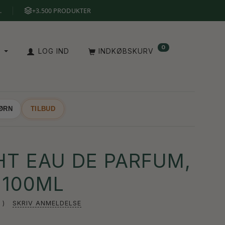
.
+3.500 PRODUKTER
0
A
LOG IND
INDKØBSKURV
BØRN
TILBUD
HT EAU DE PARFUM,
 100ML
SKRIV ANMELDELSE