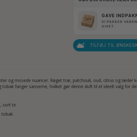
GAVE INDPAK
VI PAKKER VAREN
GIVET.
TILFØJ TIL ØNSKES
 noter og mosede nuancer. Røget træ, patchouli, oud, citrus og læder
tobak fanger sanserne, hvilket gør denne duft til et ideelt valg for den
 sort te.
 tobak.