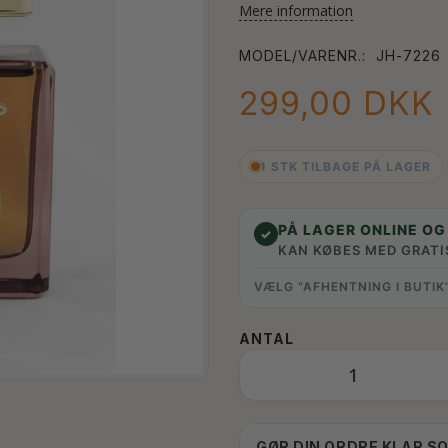
Mere information
MODEL/VARENR.:
JH-7226
299,00 DKK
1 STK TILBAGE PÅ LAGER
PÅ LAGER ONLINE OG 
✓
KAN KØBES MED GRATI
VÆLG “AFHENTNING I BUTIK
ANTAL
GØR DIN ORDRE KLAR S