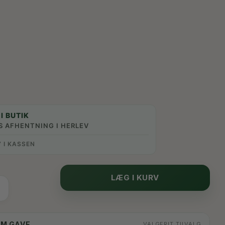
I BUTIK
S AFHENTNING I HERLEV
” I KASSEN
LÆG I KURV
OM GAVE
VALGFRIT TILVALG