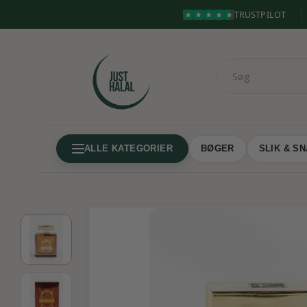
TRUSTPILOT
ALLE KATEGORIER
BØGER
SLIK & S