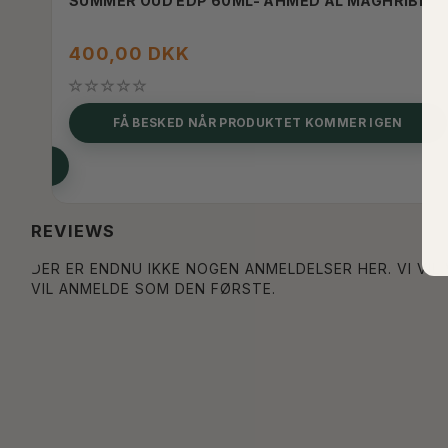
SUMMER OUD EDP 60ML- AHMED AL MAGHRIBI
400,00 DKK
FÅ BESKED NÅR PRODUKTET KOMMER IGEN
REVIEWS
DER ER ENDNU IKKE NOGEN ANMELDELSER HER. VI VIL
VIL ANMELDE SOM DEN FØRSTE.