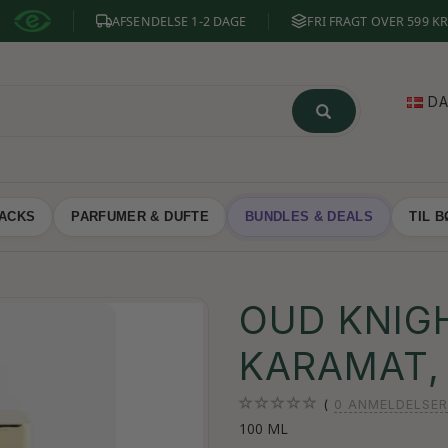
AFSENDELSE 1-2 DAGE
FRI FRAGT OVER 599 KR
D
NACKS
PARFUMER & DUFTE
BUNDLES & DEALS
TIL 
OUD KNIG
KARAMAT,
0
ANMELDELSER
100 ML