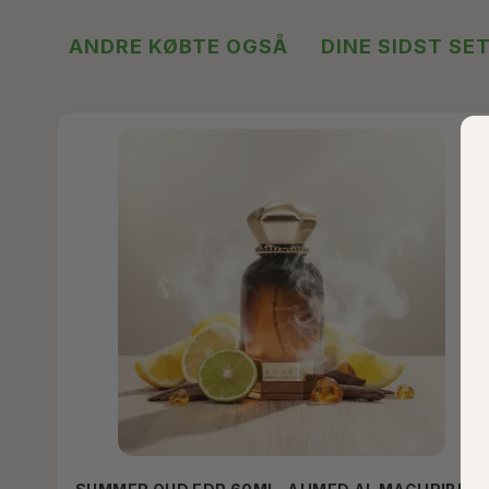
ANDRE KØBTE OGSÅ
DINE SIDST SE