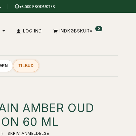
.
+3.500 PRODUKTER
0
A
LOG IND
INDKØBSKURV
BØRN
TILBUD
AIN AMBER OUD
ION 60 ML
SKRIV ANMELDELSE