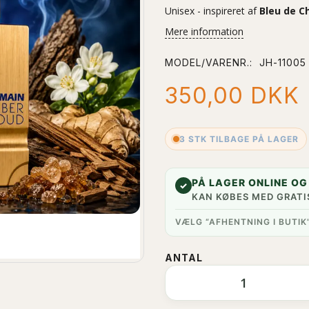
Unisex - inspireret af
Bleu de C
Mere information
MODEL/VARENR.:
JH-11005
350,00 DKK
3 STK TILBAGE PÅ LAGER
PÅ LAGER ONLINE OG 
✓
KAN KØBES MED GRATI
VÆLG “AFHENTNING I BUTIK
ANTAL