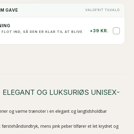
OM GAVE
VALGFRIT TILVALG
NING
+39 KR.
✓
 FLOT IND, SÅ DEN ER KLAR TIL AT BLIVE
, ELEGANT OG LUKSURIØS UNISEX-
erier og varme trænoter i en elegant og langtidsholdbar
 førstehåndsindtryk, mens pink peber tilfører et let krydret og