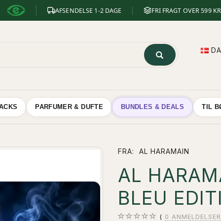
AFSENDELSE 1-2 DAGE
FRI FRAGT OVER 599 KR
D
NACKS
PARFUMER & DUFTE
BUNDLES & DEALS
TIL 
FRA:
AL HARAMAIN
AL HARAM
BLEU EDIT
0
ANMELDELSER