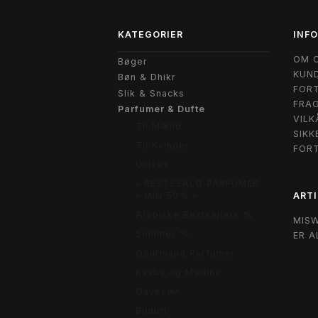
KATEGORIER
INF
OM 
Bøger
KUND
Bøn & Dhikr
FORT
Slik & Snacks
FRAG
Parfumer & Dufte
VILK
Til Mænd
SIKK
Til Kvinder
FOR
Unisex
- RESTSSALG PARFUMER
ARTI
- MIN 50% -
Arabiske Bestsellers %
MIS
Sommer %
ER A
Gourmand Parfumer
Kaaba og Medina
Gavesæt
Bilduft