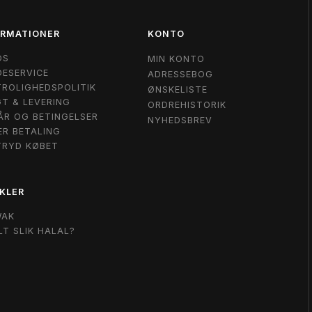
ORMATIONER
KONTO
OS
MIN KONTO
ESERVICE
ADRESSEBOG
ROLIGHEDSPOLITIK
ØNSKELISTE
T & LEVERING
ORDREHISTORIK
ÅR OG BETINGELSER
NYHEDSBREV
ER BETALING
TRYD KØBET
KLER
WAK
LT SLIK HALAL?