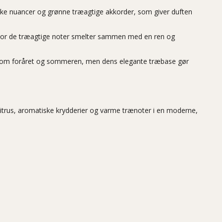
iske nuancer og grønne træagtige akkorder, som giver duften
 hvor de træagtige noter smelter sammen med en ren og
godt om foråret og sommeren, men dens elegante træbase gør
citrus, aromatiske krydderier og varme trænoter i en moderne,