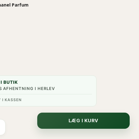
hanel Parfum
I BUTIK
S AFHENTNING I HERLEV
” I KASSEN
LÆG I KURV