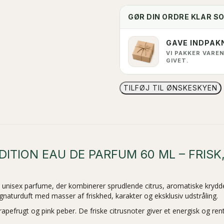
GØR DIN ORDRE KLAR S
GAVE INDPAK
VI PAKKER VAREN
GIVET.
TILFØJ TIL ØNSKESKYEN
ITION EAU DE PARFUM 60 ML – FRISK
t unisex parfume, der kombinerer sprudlende citrus, aromatiske krydd
gnaturduft med masser af friskhed, karakter og eksklusiv udstråling.
pefrugt og pink peber. De friske citrusnoter giver et energisk og rent