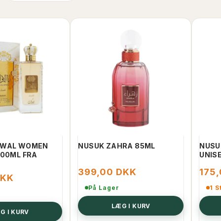
WWAL WOMEN
NUSUK ZAHRA 85ML
NUSU
100ML FRA
UNIS
399,00 DKK
175
DKK
På Lager
1 S
LÆG I KURV
G I KURV