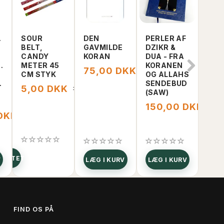
AMIN
SOUR
DEN
PERLER AF
DUB
BELT,
GAVMILDE
DZIKR &
CHO
CANDY
KORAN
DUA - FRA
KAD
ET
METER 45
KORANEN
OZ 
75,00 DKK
150,00 DKK
CM STYK
OG ALLAHS
200
ES
SENDEBUD
5,00 DKK
40
10,00 DKK
(SAW)
150,00 DKK
200
 DKK
169,00 DKK
DUKTET
V
LÆG I KURV
LÆG I KURV
LÆG
FIND OS PÅ