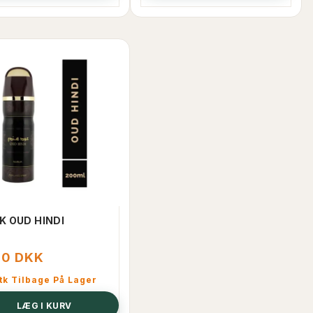
POPULÆR
KØB 32+ OG FÅ 25% RABAT
K OUD HINDI
00 DKK
tk Tilbage På Lager
LÆG I KURV