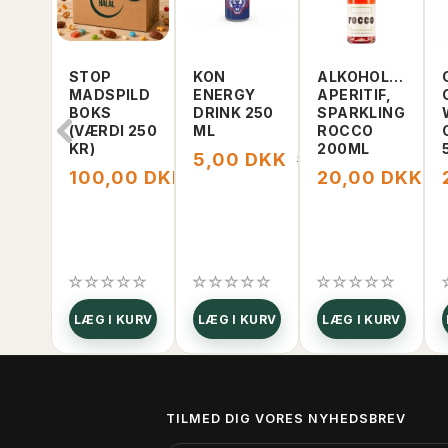
STOP
KON
ALKOHOLFRI
MADSPILD
ENERGY
APERITIF,
BOKS
DRINK 250
SPARKLING
(VÆRDI 250
ML
ROCCO
KR)
200ML
5,00 DKK
15,00 DKK
100,00 DKK
20,00 DKK
250,00 DKK
3
LÆG I KURV
LÆG I KURV
LÆG I KURV
TILMED DIG VORES NYHEDSBREV