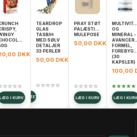
CRUNCH
TEARDROP
PRAY STØT
MULTIVIT
CRISPY,
GLAS
PALÆSTINA
OG
WINGY
TASBIH
MULEPOSE
MINERAL -
CHOCOLATE,
MED SØLV
AVANCER
50,00 DKK
150,00 DKK
50G
DETALJER
FORMEL,
33 PERLER
FOREBYGG
20,00 DKK
0,00 DKK
30,00 DKK
(30
50,00 DKK
80,00 DKK
KAPSLER)
100,00
SE PRODUKTET
SE PRO
LÆG I KURV
LÆG I KURV
LÆG I KUR