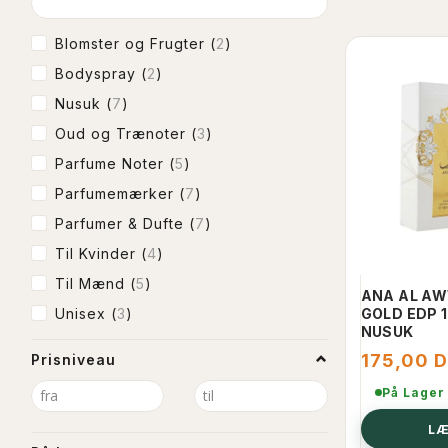
Blomster og Frugter
(
2
)
Bodyspray
(
2
)
Nusuk
(
7
)
Oud og Trænoter
(
3
)
Parfume Noter
(
5
)
Parfumemærker
(
7
)
Parfumer & Dufte
(
7
)
Til Kvinder
(
4
)
Til Mænd
(
5
)
ANA AL A
Unisex
(
3
)
GOLD EDP 
NUSUK
175,00 
Prisniveau
På Lager
LÆ