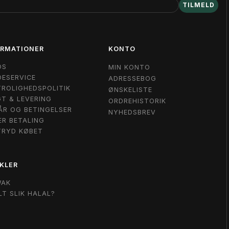
TILMELD
ORMATIONER
KONTO
OS
MIN KONTO
ESERVICE
ADRESSEBOG
ROLIGHEDSPOLITIK
ØNSKELISTE
T & LEVERING
ORDREHISTORIK
ÅR OG BETINGELSER
NYHEDSBREV
ER BETALING
TRYD KØBET
KLER
WAK
LT SLIK HALAL?