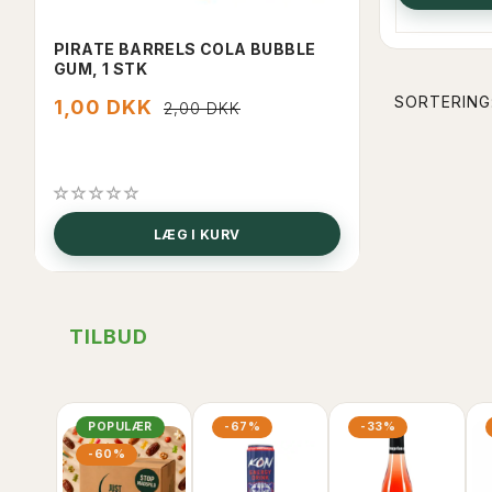
PIRATE BARRELS COLA BUBBLE
PANNA FRAL
GUM, 1 STK
CREAM BUBB
SORTERING
1,00 DKK
2,00 DKK
2,00 DKK
LÆG I KURV
L
TILBUD
POPULÆR
-67%
-33%
-60%