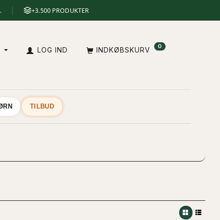
.
+3.500 PRODUKTER
0
A
LOG IND
INDKØBSKURV
BØRN
TILBUD