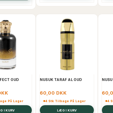
-50%
FECT OUD
NUSUK TARAF AL OUD
NUSU
DKK
60,00 DKK
60,
bage På Lager
4 Stk Tilbage På Lager
4 S
G I KURV
LÆG I KURV