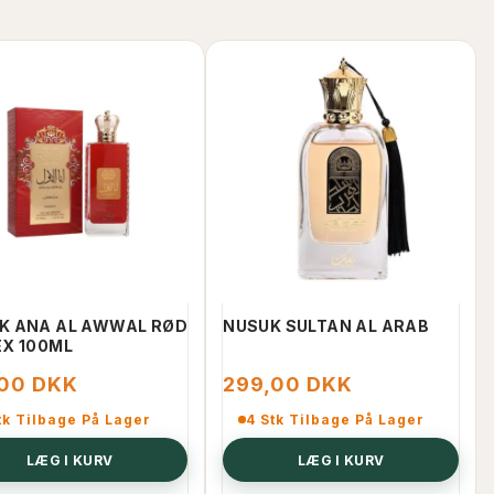
K ANA AL AWWAL RØD
NUSUK SULTAN AL ARAB
EX 100ML
,00 DKK
299,00 DKK
tk Tilbage På Lager
4 Stk Tilbage På Lager
LÆG I KURV
LÆG I KURV