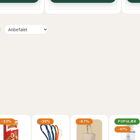
OGA STRAWBERRY
BASKET BALLS TUTTI FRUTTI
LE GUM 1STK
BUBBLE GUM, 1 STK
:
1,00 DKK
2,00 DKK
ÆG I KURV
LÆG I KURV
-33%
-38%
-67%
POPULÆR
-41%