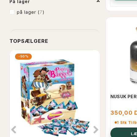
På lager
på lager
(
7
)
TOPSÆLGERE
-50%
NUSUK PER
350,00 
1 Stk Til
LÆ