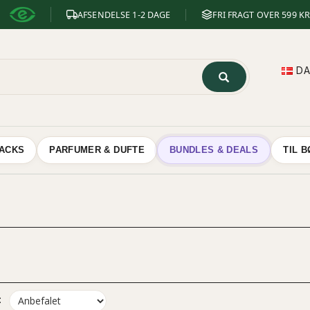
AFSENDELSE 1-2 DAGE
FRI FRAGT OVER 599 KR
D
NACKS
PARFUMER & DUFTE
BUNDLES & DEALS
TIL 
: