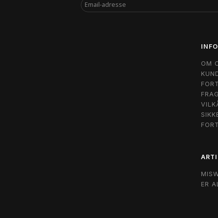
EMAIL-
ADRESSE
INF
OM 
KUND
FORT
FRAG
VILK
SIKK
FOR
ARTI
MIS
ER A