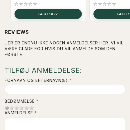
LÆG I KURV
LÆG I 
REVIEWS
DER ER ENDNU IKKE NOGEN ANMELDELSER HER. VI VIL
VÆRE GLADE FOR HVIS DU VIL ANMELDE SOM DEN
FØRSTE.
TILFØJ ANMELDELSE:
FORNAVN OG EFTERNAVN(E)
BEDØMMELSE
ANMELDELSE