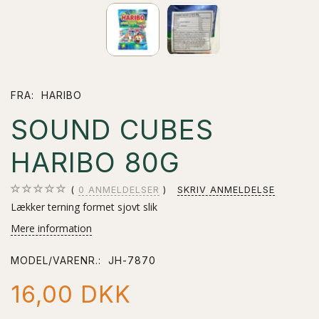
FRA:
HARIBO
SOUND CUBES
HARIBO 80G
0
ANMELDELSER
SKRIV ANMELDELSE
Lækker terning formet sjovt slik
Mere information
MODEL/VARENR.:
JH-7870
16,00 DKK