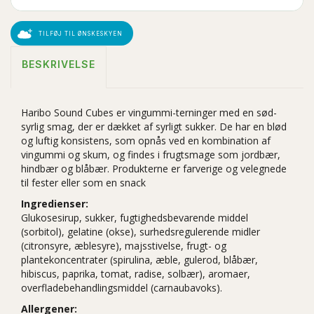
TILFØJ TIL ØNSKESKYEN
BESKRIVELSE
Haribo Sound Cubes er vingummi-terninger med en sød-
syrlig smag, der er dækket af syrligt sukker. De har en blød
og luftig konsistens, som opnås ved en kombination af
vingummi og skum, og findes i frugtsmage som jordbær,
hindbær og blåbær. Produkterne er farverige og velegnede
til fester eller som en snack
Ingredienser:
Glukosesirup, sukker, fugtighedsbevarende middel
(sorbitol), gelatine (okse), surhedsregulerende midler
(citronsyre, æblesyre), majsstivelse, frugt- og
plantekoncentrater (spirulina, æble, gulerod, blåbær,
hibiscus, paprika, tomat, radise, solbær), aromaer,
overfladebehandlingsmiddel (carnaubavoks).
Allergener: