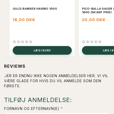
GULD BAMSER HARIBO 100G
PICO-BALLA SAUER 
160G (SKARP PRIS)
18,00 DKK
20,00 DKK
LÆG I KURV
LÆG I 
REVIEWS
DER ER ENDNU IKKE NOGEN ANMELDELSER HER. VI VIL
VÆRE GLADE FOR HVIS DU VIL ANMELDE SOM DEN
FØRSTE.
TILFØJ ANMELDELSE:
FORNAVN OG EFTERNAVN(E)