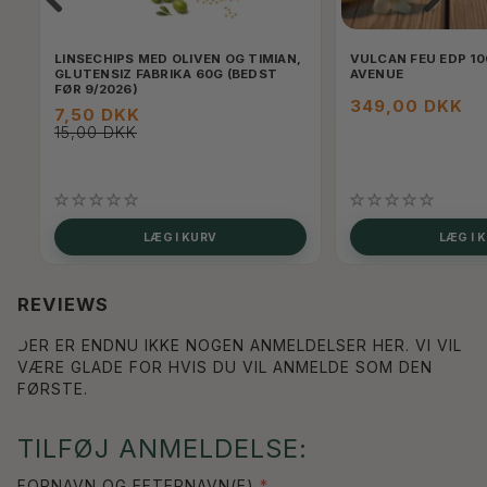
LINSECHIPS MED OLIVEN OG TIMIAN,
VULCAN FEU EDP 10
GLUTENSIZ FABRIKA 60G (BEDST
AVENUE
FØR 9/2026)
349,00 DKK
7,50 DKK
15,00 DKK
LÆG I KURV
LÆG I 
REVIEWS
DER ER ENDNU IKKE NOGEN ANMELDELSER HER. VI VIL
VÆRE GLADE FOR HVIS DU VIL ANMELDE SOM DEN
FØRSTE.
TILFØJ ANMELDELSE:
FORNAVN OG EFTERNAVN(E)