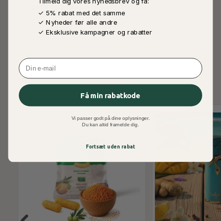
Tilmeld dig vores nyhedsbrev og få:
Allergener:
✓ 5% rabat med det samme
Kan indeholde spor af
mælk
og
gluten (hvede)
.
✓ Nyheder før alle andre
✓ Eksklusive kampagner og rabatter
Email
ANDRE KØBTE OGSÅ
Få min rabatkode
-50%
Vi passer godt på dine oplysninger.
Du kan altid framelde dig.
Fortsæt uden rabat