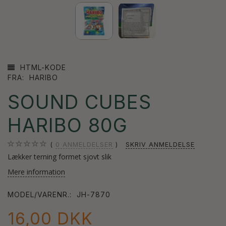
HTML-KODE
FRA:
HARIBO
SOUND CUBES
HARIBO 80G
0
ANMELDELSER
SKRIV ANMELDELSE
Lækker terning formet sjovt slik
Mere information
MODEL/VARENR.:
JH-7870
16,00 DKK