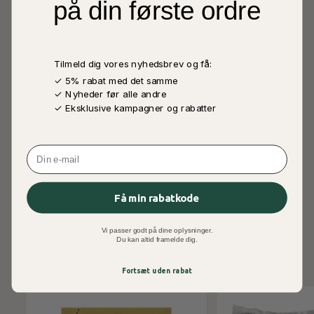
på din første ordre
- Heraf mættede fedtsyrer
1,0 g
Kulhydrater
85 g
Tilmeld dig vores nyhedsbrev og få:
- Heraf sukkerarter
60 g
✓ 5% rabat med det samme
✓ Nyheder før alle andre
Protein
0,5 g
✓ Eksklusive kampagner og rabatter
Salt
0,47 g
Email
Få min rabatkode
Vi passer godt på dine oplysninger.
Du kan altid framelde dig.
ANDRE KØBTE OGSÅ
Fortsæt uden rabat