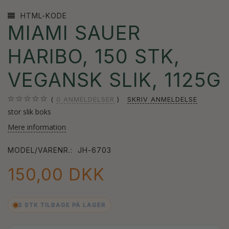
HTML-KODE
MIAMI SAUER
HARIBO, 150 STK,
VEGANSK SLIK, 1125G
0
ANMELDELSER
SKRIV ANMELDELSE
stor slik boks
Mere information
MODEL/VARENR.:
JH-6703
150,00 DKK
3 STK TILBAGE PÅ LAGER