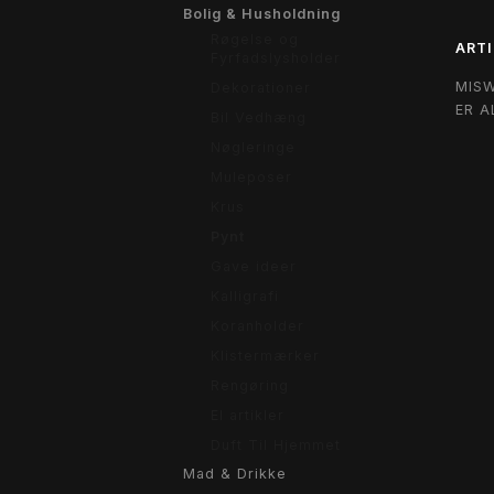
Bolig & Husholdning
Røgelse og
ARTI
Fyrfadslysholder
MIS
Dekorationer
ER A
Bil Vedhæng
Nøgleringe
Muleposer
Krus
Pynt
Gave ideer
Kalligrafi
Koranholder
Klistermærker
Rengøring
El artikler
Duft Til Hjemmet
Mad & Drikke