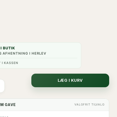
I BUTIK
S AFHENTNING I HERLEV
” I KASSEN
LÆG I KURV
OM GAVE
VALGFRIT TILVALG