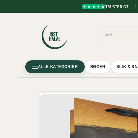
TRUSTPILOT
ALLE KATEGORIER
BØGER
SLIK & S