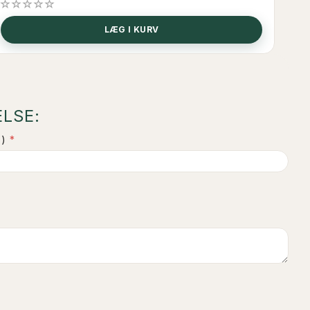
LÆG I KURV
LSE:
)