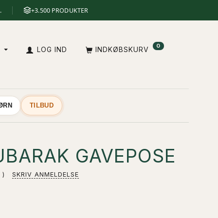
.
+3.500 PRODUKTER
0
A
LOG IND
INDKØBSKURV
BØRN
TILBUD
BARAK GAVEPOSE
SKRIV ANMELDELSE