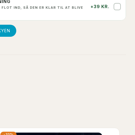
NING
+39 KR.
✓
 FLOT IND, SÅ DEN ER KLAR TIL AT BLIVE
KYEN
-33%
-3