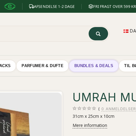
AFSENDELSE 1-2 DAGE
FRI FRAGT OVER 599 KR
D
NACKS
PARFUMER & DUFTE
BUNDLES & DEALS
TIL 
UMRAH MU
0
ANMELDELSER
31cm x 25cm x 10cm
Mere information