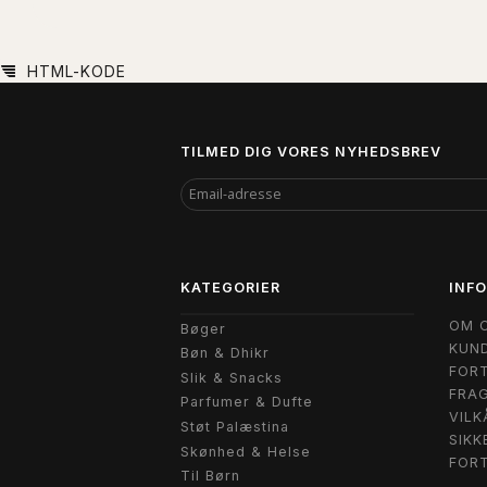
HTML-KODE
TILMED DIG VORES NYHEDSBREV
EMAIL-
ADRESSE
KATEGORIER
INF
OM 
Bøger
KUND
Bøn & Dhikr
FORT
Slik & Snacks
FRAG
Parfumer & Dufte
VILK
Støt Palæstina
SIKK
Skønhed & Helse
FOR
Til Børn