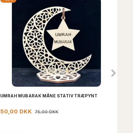
UMRAH MUBARAK MÅNE STATIV TRÆPYNT
UMR
CM
50,00 DKK
50
75,00 DKK