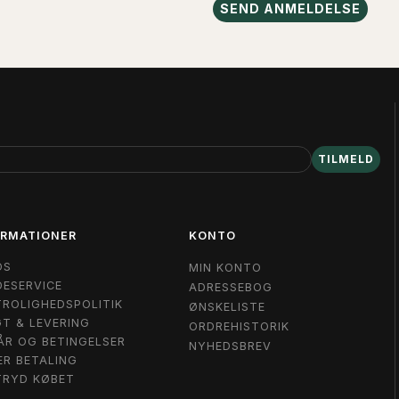
SEND ANMELDELSE
TILMELD
ORMATIONER
KONTO
OS
MIN KONTO
ESERVICE
ADRESSEBOG
ROLIGHEDSPOLITIK
ØNSKELISTE
T & LEVERING
ORDREHISTORIK
ÅR OG BETINGELSER
NYHEDSBREV
ER BETALING
TRYD KØBET