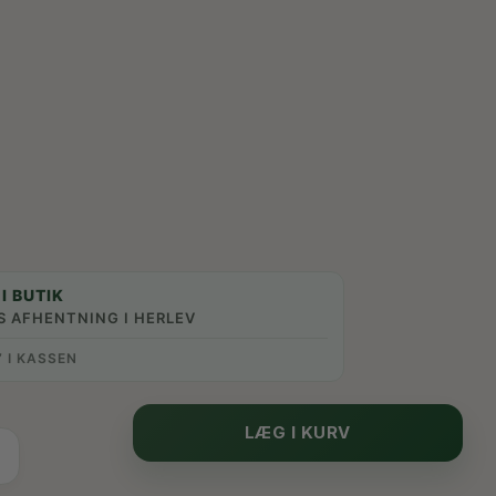
I BUTIK
S AFHENTNING I HERLEV
” I KASSEN
LÆG I KURV