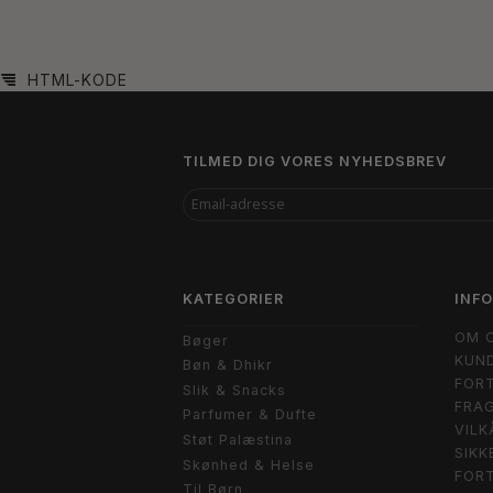
HTML-KODE
TILMED DIG VORES NYHEDSBREV
EMAIL-
ADRESSE
KATEGORIER
INF
OM 
Bøger
KUND
Bøn & Dhikr
FORT
Slik & Snacks
FRAG
Parfumer & Dufte
VILK
Støt Palæstina
SIKK
Skønhed & Helse
FOR
Til Børn