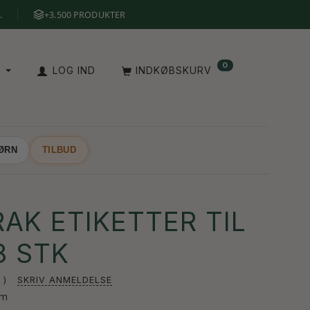
.
+3.500 PRODUKTER
0
A
LOG IND
INDKØBSKURV
BØRN
TILBUD
AK ETIKETTER TIL
8 STK
SKRIV ANMELDELSE
cm