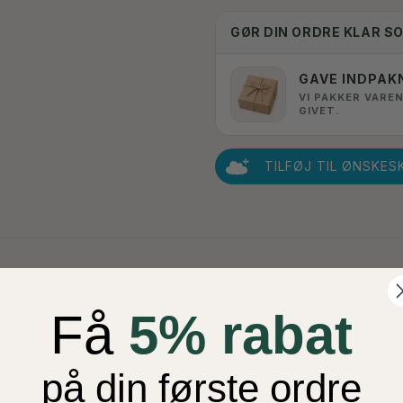
GØR DIN ORDRE KLAR S
GAVE INDPAK
VI PAKKER VAREN
GIVET.
TILFØJ TIL ØNSKES
Få
5% rabat
TE PRODUKTER
på din første ordre