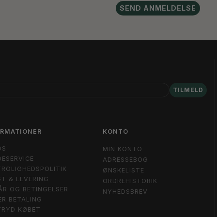
SEND ANMELDELSE
TILMELD
ORMATIONER
KONTO
OS
MIN KONTO
ESERVICE
ADRESSEBOG
ROLIGHEDSPOLITIK
ØNSKELISTE
T & LEVERING
ORDREHISTORIK
ÅR OG BETINGELSER
NYHEDSBREV
ER BETALING
TRYD KØBET