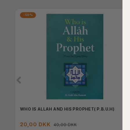
-50%
WHO IS ALLAH AND HIS PROPHET( P.B.U.H)
20,00 DKK
40,00 DKK