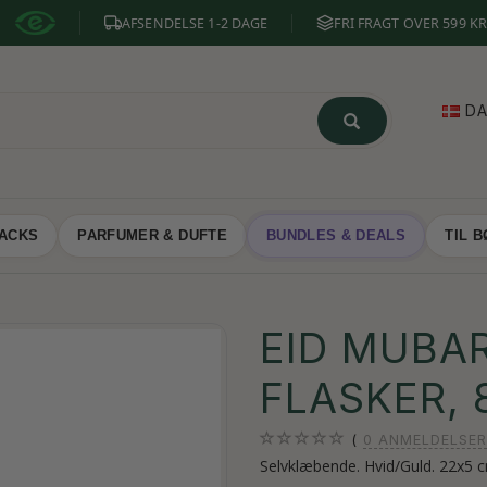
AFSENDELSE 1-2 DAGE
FRI FRAGT OVER 599 KR
D
NACKS
PARFUMER & DUFTE
BUNDLES & DEALS
TIL 
EID MUBAR
FLASKER, 
0
ANMELDELSER
Selvklæbende. Hvid/Guld. 22x5 