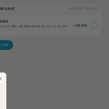
OM GAVE
VALGFRIT TILVALG
NING
+39 KR.
✓
 FLOT IND, SÅ DEN ER KLAR TIL AT BLIVE
KYEN