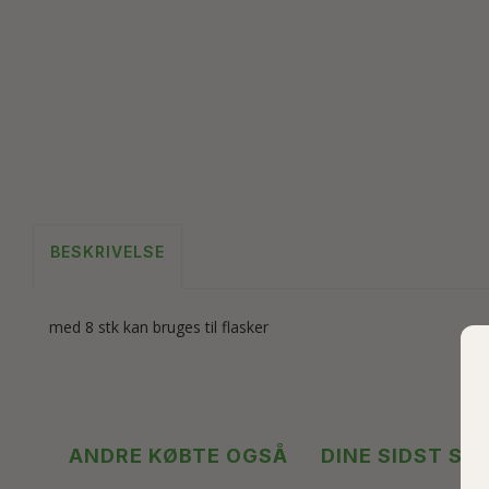
BESKRIVELSE
med 8 stk kan bruges til flasker
ANDRE KØBTE OGSÅ
DINE SIDST SE