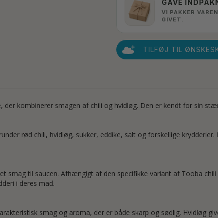
GAVE INDPAK
VI PAKKER VAREN
GIVET.
TILFØJ TIL ØNSKES
, der kombinerer smagen af chili og hvidløg. Den er kendt for sin s
erunder rød chili, hvidløg, sukker, eddike, salt og forskellige krydder
et smag til saucen. Afhængigt af den specifikke variant af Tooba chili h
ydderi i deres mad.
en karakteristisk smag og aroma, der er både skarp og sødlig. Hvidløg