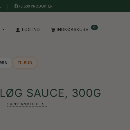
.
+3.500 PRODUKTER
0
A
LOG IND
INDKØBSKURV
BØRN
TILBUD
DLØG SAUCE, 300G
SKRIV ANMELDELSE