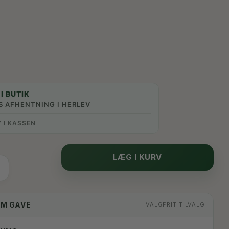
I BUTIK
S AFHENTNING I HERLEV
” I KASSEN
LÆG I KURV
OM GAVE
VALGFRIT TILVALG