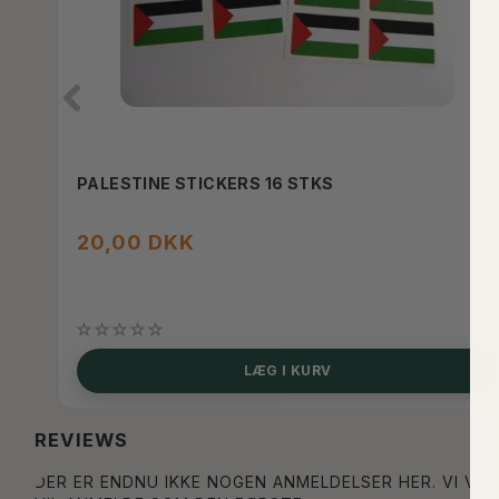
PALESTINE STICKERS 16 STKS
20,00 DKK
LÆG I KURV
REVIEWS
DER ER ENDNU IKKE NOGEN ANMELDELSER HER. VI VIL