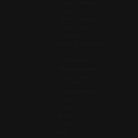
Balkan Delikatesser
Arabian Specialties
Taste of Turkey
Premium Varer
Asian Food
Dadler & Tørfrugter
Vegan
Desi Flavours
Chilli og Dressing
Østeuropæiske
Delikatesser
Langtids holdbar
Glutenfri
Honning
Ekstrakt
Eddike
Kød