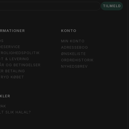
TILMELD
ORMATIONER
KONTO
OS
MIN KONTO
ESERVICE
ADRESSEBOG
ROLIGHEDSPOLITIK
ØNSKELISTE
T & LEVERING
ORDREHISTORIK
ÅR OG BETINGELSER
NYHEDSBREV
ER BETALING
TRYD KØBET
KLER
WAK
LT SLIK HALAL?