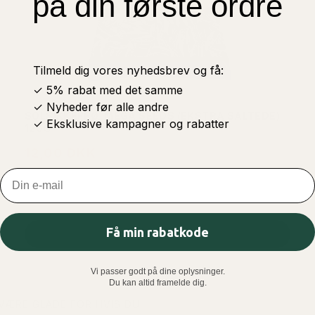
på din første ordre
Tilmeld dig vores nyhedsbrev og få:
✓ 5% rabat med det samme
✓ Nyheder før alle andre
SOLSIKKEFRØ, MEGA SEEDS (EKSTRA SALTEDE)
✓ Eksklusive kampagner og rabatter
120G
12,00 DKK
Email
Få min rabatkode
LÆG I KURV
Vi passer godt på dine oplysninger.
Du kan altid framelde dig.
 VÆRE GLADE FOR HVIS DU