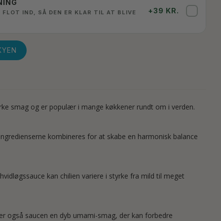
NING
+39 KR.
✓
 FLOT IND, SÅ DEN ER KLAR TIL AT BLIVE
KYEN
tærke smag og er populær i mange køkkener rundt om i verden.
ier. Ingredienserne kombineres for at skabe en harmonisk balance
vidløgssauce kan chilien variere i styrke fra mild til meget
 giver også saucen en dyb umami-smag, der kan forbedre