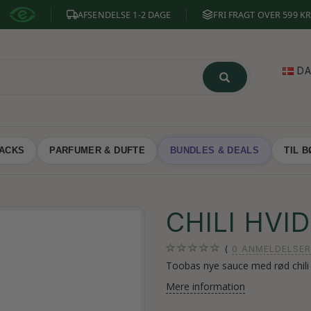
AFSENDELSE 1-2 DAGE
FRI FRAGT OVER 599 KR
D
NACKS
PARFUMER & DUFTE
BUNDLES & DEALS
TIL 
CHILI HVI
0
ANMELDELSER
Toobas nye sauce med rød chili
Mere information