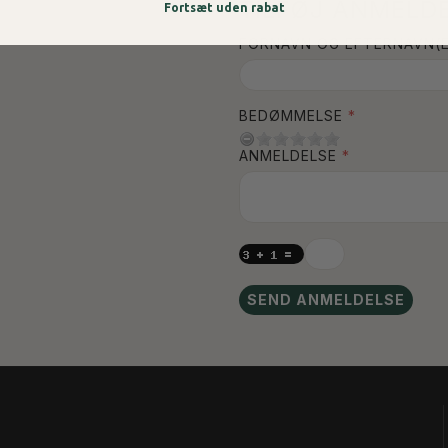
TILFØJ ANMELDE
Fortsæt uden rabat
FORNAVN OG EFTERNAVN(E
BEDØMMELSE
ANMELDELSE
SEND ANMELDELSE