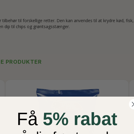
tilbehør til forskellige retter. Den kan anvendes til at krydre kød, f
 dip til chips og grøntsagsstænger.
TE PRODUKTER
Få
5% rabat