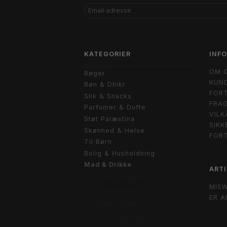
EMAIL-
ADRESSE
KATEGORIER
INF
OM 
Bøger
KUND
Bøn & Dhikr
FORT
Slik & Snacks
FRAG
Parfumer & Dufte
VILK
Støt Palæstina
SIKK
Skønhed & Helse
FOR
Til Børn
Bolig & Husholdning
Mad & Drikke
ARTI
Stop Madspild
MIS
Drikkevarer
ER A
Dubai Style
Viva Palestine