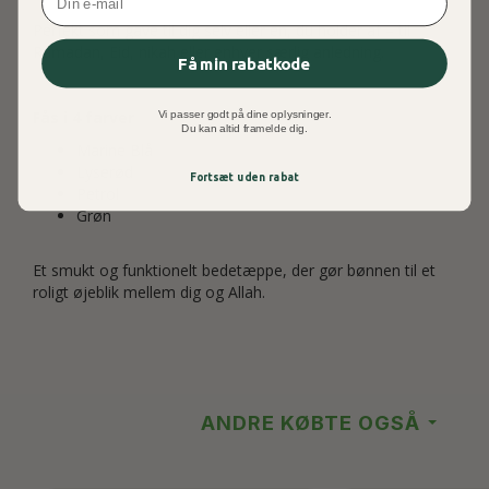
Perfekt som gave til dig selv eller en, du holder af – til
Ramadan, Eid, nikah eller enhver særlig anledning.
Få min rabatkode
Fås i 4 farver
Vi passer godt på dine oplysninger.
Du kan altid framelde dig.
Marine Blå
Lyserød
Fortsæt uden rabat
Petrol
Grøn
Et smukt og funktionelt bedetæppe, der gør bønnen til et
roligt øjeblik mellem dig og Allah.
ANDRE KØBTE OGSÅ