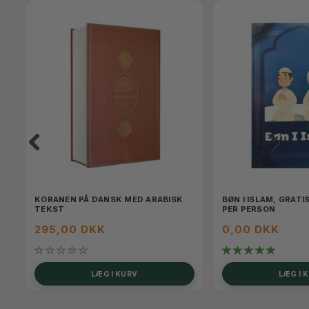
KORANEN PÅ DANSK MED ARABISK
BØN I ISLAM, GRATI
TEKST
PER PERSON
295,00 DKK
0,00 DKK
LÆG I KURV
LÆG I 