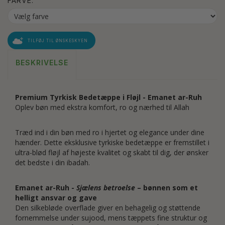
FARVE:
TILFØJ TIL ØNSKESKYEN
BESKRIVELSE
Premium Tyrkisk Bedetæppe i Fløjl - Emanet ar-Ruh
Oplev bøn med ekstra komfort, ro og nærhed til Allah
Træd ind i din bøn med ro i hjertet og elegance under dine
hænder. Dette eksklusive tyrkiske bedetæppe er fremstillet i
ultra-blød fløjl af højeste kvalitet og skabt til dig, der ønsker
det bedste i din ibadah.
Emanet ar-Ruh -
Sjælens betroelse
– bønnen som et
helligt ansvar og gave
Den silkebløde overflade giver en behagelig og støttende
fornemmelse under sujood, mens tæppets fine struktur og