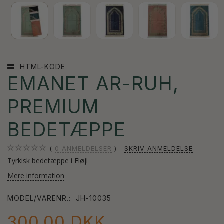
HTML-KODE
EMANET AR-RUH,
PREMIUM
BEDETÆPPE
0
ANMELDELSER
SKRIV ANMELDELSE
Tyrkisk bedetæppe i Fløjl
Mere information
MODEL/VARENR.:
JH-10035
300,00 DKK