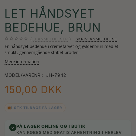
LET HÅNDSYET
BEDEHUE, BRUN
0
ANMELDELSER
SKRIV ANMELDELSE
En håndsyet bedehue i cremefarvet og gyldenbrun med et
smukt, gennemgående stribet broderi.
Mere information
MODEL/VARENR.:
JH-7942
150,00 DKK
1 STK TILBAGE PÅ LAGER
PÅ LAGER ONLINE OG I BUTIK
✓
KAN KØBES MED GRATIS AFHENTNING I HERLEV