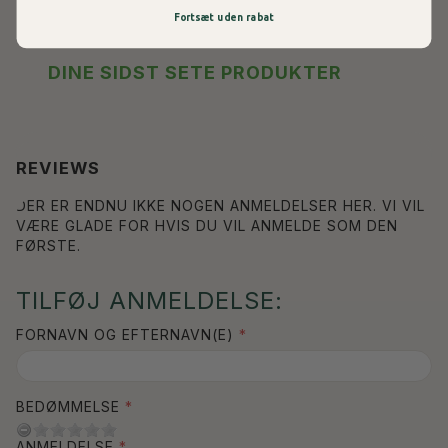
Fortsæt uden rabat
DINE SIDST SETE PRODUKTER
REVIEWS
DER ER ENDNU IKKE NOGEN ANMELDELSER HER. VI VIL
VÆRE GLADE FOR HVIS DU VIL ANMELDE SOM DEN
FØRSTE.
TILFØJ ANMELDELSE:
FORNAVN OG EFTERNAVN(E)
BEDØMMELSE
ANMELDELSE