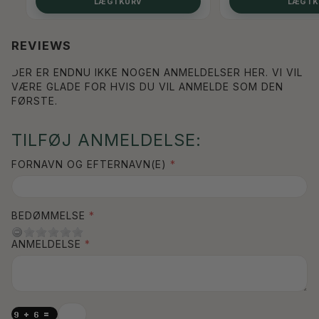
LÆG I KURV
LÆG I 
REVIEWS
DER ER ENDNU IKKE NOGEN ANMELDELSER HER. VI VIL
VÆRE GLADE FOR HVIS DU VIL ANMELDE SOM DEN
FØRSTE.
TILFØJ ANMELDELSE:
FORNAVN OG EFTERNAVN(E)
BEDØMMELSE
ANMELDELSE