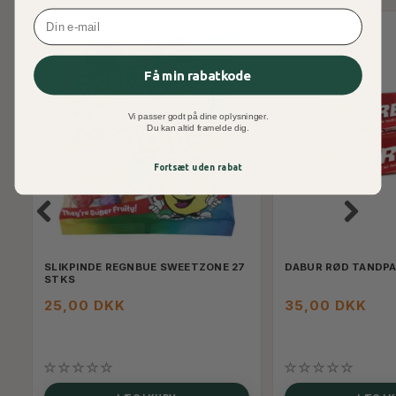
Email
Få min rabatkode
Vi passer godt på dine oplysninger.
Du kan altid framelde dig.
Fortsæt uden rabat
SLIKPINDE REGNBUE SWEETZONE 27
DABUR RØD TANDP
STKS
25,00 DKK
35,00 DKK