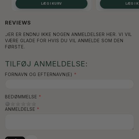
LÆG I KURV
LÆG I 
REVIEWS
DER ER ENDNU IKKE NOGEN ANMELDELSER HER. VI VIL
VÆRE GLADE FOR HVIS DU VIL ANMELDE SOM DEN
FØRSTE.
TILFØJ ANMELDELSE:
FORNAVN OG EFTERNAVN(E)
BEDØMMELSE
ANMELDELSE