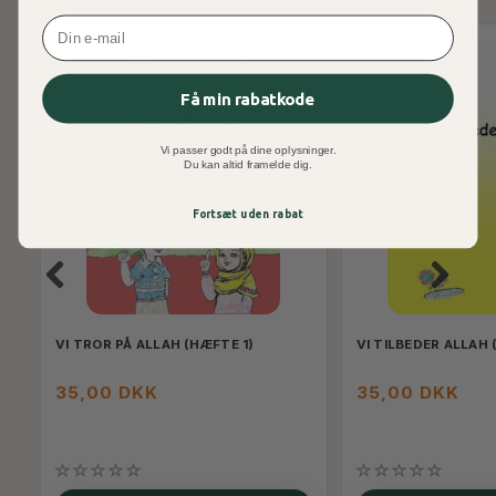
Email
Få min rabatkode
Vi passer godt på dine oplysninger.
Du kan altid framelde dig.
Fortsæt uden rabat
VI TROR PÅ ALLAH (HÆFTE 1)
VI TILBEDER ALLAH 
35,00 DKK
35,00 DKK