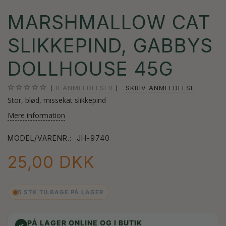
MARSHMALLOW CAT
SLIKKEPIND, GABBYS
DOLLHOUSE 45G
0
ANMELDELSER
SKRIV ANMELDELSE
Stor, blød, missekat slikkepind
Mere information
MODEL/VARENR.:
JH-9740
25,00 DKK
5 STK TILBAGE PÅ LAGER
PÅ LAGER ONLINE OG I BUTIK
✓