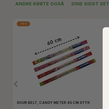
ANDRE KØBTE OGSÅ
DINE SIDST SE
-50%
SOUR BELT, CANDY METER 45 CM STYK