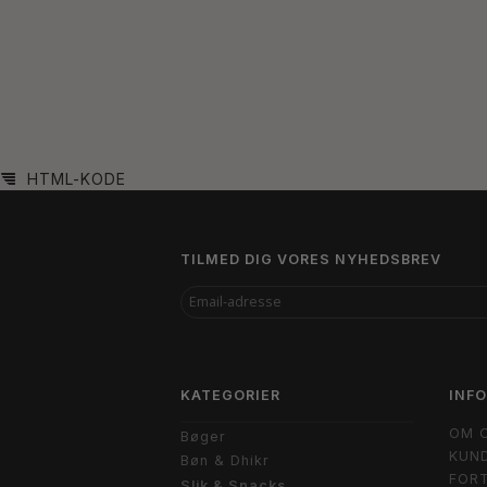
HTML-KODE
TILMED DIG VORES NYHEDSBREV
EMAIL-
ADRESSE
KATEGORIER
INF
OM 
Bøger
KUND
Bøn & Dhikr
FORT
Slik & Snacks