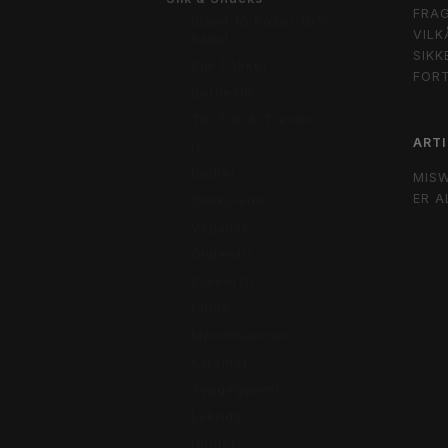
FRAG
Bland 10 Poser 10%
VILK
Rabat
SIKK
Slik Pakker
FOR
Børneslik
Tik Tok & Trends
ARTI
Is
Dadler
MIS
ER A
Chokolade
Vegansk
Glutenfri
Sukkerfri
Chips
Marshmallows
Karamel
Tyggegummi
Lakrids
Nudler