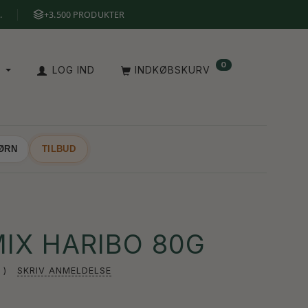
.
+3.500 PRODUKTER
0
A
LOG IND
INDKØBSKURV
BØRN
TILBUD
IX HARIBO 80G
SKRIV ANMELDELSE