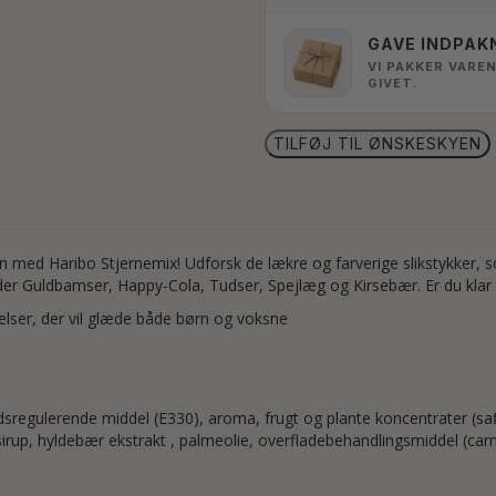
GAVE INDPAK
VI PAKKER VAREN
GIVET.
TILFØJ TIL ØNSKESKYEN
 med Haribo Stjernemix! Udforsk de lækre og farverige slikstykker
er Guldbamser, Happy-Cola, Tudser, Spejlæg og Kirsebær. Er du klar t
elser, der vil glæde både børn og voksne
sregulerende middel (E330), aroma, frugt og plante koncentrater (saflo
sirup, hyldebær ekstrakt , palmeolie, overfladebehandlingsmiddel (car