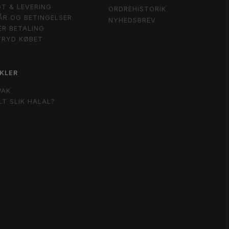
T & LEVERING
ORDREHISTORIK
ÅR OG BETINGELSER
NYHEDSBREV
ER BETALING
TRYD KØBET
KLER
WAK
LT SLIK HALAL?