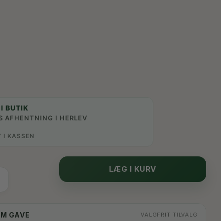
I BUTIK
S AFHENTNING I HERLEV
” I KASSEN
LÆG I KURV
OM GAVE
VALGFRIT TILVALG