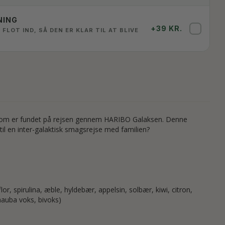
NING
+39 KR.
✓
 FLOT IND, SÅ DEN ER KLAR TIL AT BLIVE
, som er fundet på rejsen gennem HARIBO Galaksen. Denne
il en inter-galaktisk smagsrejse med familien?
r, spirulina, æble, hyldebær, appelsin, solbær, kiwi, citron,
nauba voks, bivoks)