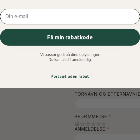
25,00 DKK
Email
Få min rabatkode
LÆG I KURV
Vi passer godt på dine oplysninger.
Du kan altid framelde dig.
 VÆRE GLADE FOR HVIS DU
Fortsæt uden rabat
TILFØJ ANMELDE
FORNAVN OG EFTERNAVN(E
BEDØMMELSE
ANMELDELSE