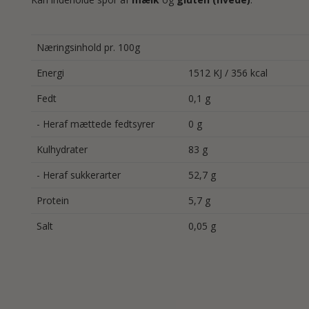
Næringsinhold pr. 100g
Energi
1512 KJ / 356 kcal
Fedt
0,1 g
- Heraf mættede fedtsyrer
0 g
Kulhydrater
83 g
- Heraf sukkerarter
52,7 g
Protein
5,7 g
Salt
0,05 g