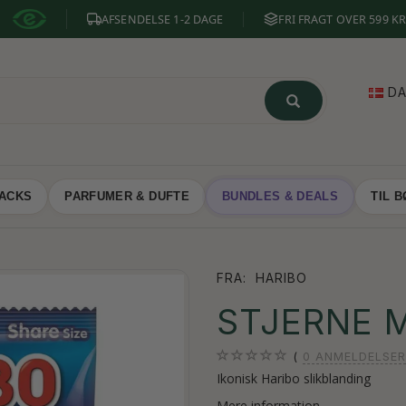
AFSENDELSE 1-2 DAGE
FRI FRAGT OVER 599 KR
D
NACKS
PARFUMER & DUFTE
BUNDLES & DEALS
TIL 
FRA:
HARIBO
STJERNE M
0
ANMELDELSER
Ikonisk Haribo slikblanding
Mere information