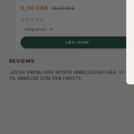
5,00 DKK
10,00 DKK
LÆG I KURV
REVIEWS
DER ER ENDNU IKKE NOGEN ANMELDELSER HER. VI VIL
VIL ANMELDE SOM DEN FØRSTE.