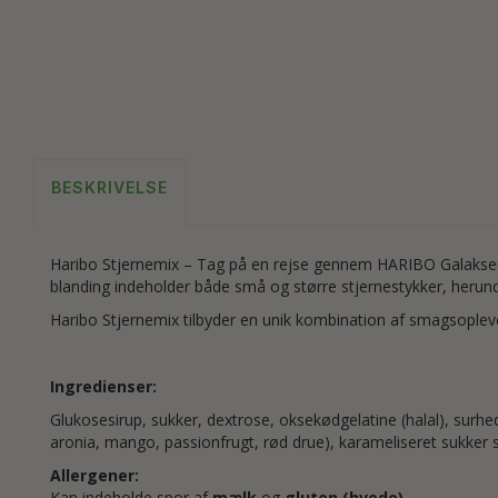
BESKRIVELSE
Haribo Stjernemix – Tag på en rejse gennem HARIBO Galaksen
blanding indeholder både små og større stjernestykker, herund
Haribo Stjernemix tilbyder en unik kombination af smagsoplev
Ingredienser:
Glukosesirup, sukker, dextrose, oksekødgelatine (halal), surhed
aronia, mango, passionfrugt, rød drue), karameliseret sukker 
Allergener:
Kan indeholde spor af
mælk
og
gluten (hvede)
.