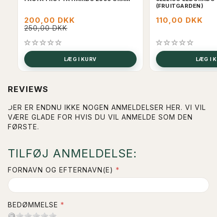
(FRUITGARDEN)
200,00 DKK
110,00 DKK
250,00 DKK
LÆG I KURV
LÆG I 
REVIEWS
DER ER ENDNU IKKE NOGEN ANMELDELSER HER. VI VIL
VÆRE GLADE FOR HVIS DU VIL ANMELDE SOM DEN
FØRSTE.
TILFØJ ANMELDELSE:
FORNAVN OG EFTERNAVN(E)
BEDØMMELSE