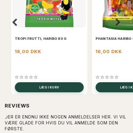
TROPI FRUTTI, HARIBO 80 G
PHANTASIA HARIBO
18,00 DKK
16,00 DKK
LÆG I KURV
LÆG I 
REVIEWS
DER ER ENDNU IKKE NOGEN ANMELDELSER HER. VI VIL
VÆRE GLADE FOR HVIS DU VIL ANMELDE SOM DEN
FØRSTE.