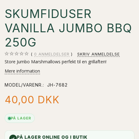
SKUMFIDUSER
VANILLA JUMBO BBQ
250G
0
ANMELDELSER
SKRIV ANMELDELSE
Store Jumbo Marshmallows perfekt til en grillaften!
Mere information
MODEL/VARENR.:
JH-7682
40,00 DKK
PÅ LAGER
PÅ LAGER ONLINE OG I BUTIK
✓