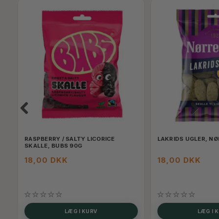
RASPBERRY / SALTY LICORICE
LAKRIDS UGLER, N
SKALLE, BUBS 90G
18,00 DKK
18,00 DKK
SE
LÆG I KURV
LÆG I 