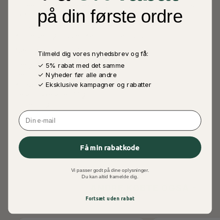
Surhedsregulerende middel (Citronsyre E330), Urtiekstrakt
på din første ordre
(Blå Spirulina, Hibiscus, Farve (Annatto E160B),
Fortykningsmiddel (Guargummi E412), Aroma,
Konserveringsmiddel (Kaliumsorbat E202)
Næringsindhold pr. 100 ml
Tilmeld dig vores nyhedsbrev og få:
Energi 194 kJ/48 kcal
✓ 5% rabat med det samme
Fedt 0 g
✓ Nyheder før alle andre
Kulhydrater 11 g
✓ Eksklusive kampagner og rabatter
Heraf sukkerarter 11 g
Protein 0 g
Salt 0 g
Email
Få min rabatkode
Vi passer godt på dine oplysninger.
Du kan altid framelde dig.
ANDRE KØBTE OGSÅ
Fortsæt uden rabat