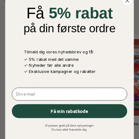
TILFØJ TIL ØNSKESKYEN
Få
5% rabat
ANDRE KØBTE OGSÅ
på din første ordre
Tilmeld dig vores nyhedsbrev og få:
✓ 5% rabat med det samme
✓ Nyheder før alle andre
✓ Eksklusive kampagner og rabatter
Email
Få min rabatkode
FRUIT CHEWS SWEETZONE 200G
BLØDE FRUGT KARA
Vi passer godt på dine oplysninger.
TOFFILEO 1KG
Du kan altid framelde dig.
25,00 DKK
100,00 DKK