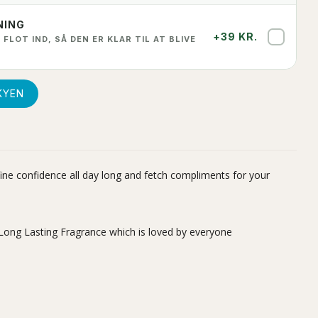
NING
+39 KR.
✓
 FLOT IND, SÅ DEN ER KLAR TIL AT BLIVE
KYEN
 fine confidence all day long and fetch compliments for your
d Long Lasting Fragrance which is loved by everyone