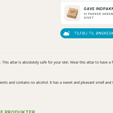
GAVE INDPAK
VI PAKKER VAREN
GIVET.
TILFØJ TIL ØNSKES
This attar is absolutely safe for your skin. Wear this attar to have a
edients and contains no alcohol. It has a sweet and pleasant smell an
TE PRODUKTER