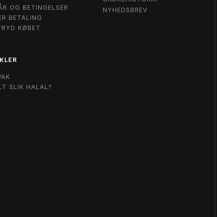
ÅR OG BETINGELSER
NYHEDSBREV
ER BETALING
TRYD KØBET
KLER
WAK
LT SLIK HALAL?