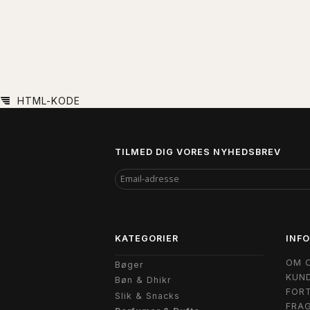
HTML-KODE
TILMED DIG VORES NYHEDSBREV
EMAIL-
ADRESSE
KATEGORIER
INF
OM 
Bøger
KUND
Bøn & Dhikr
FORT
Slik & Snacks
FRAG