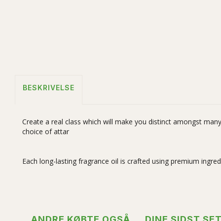
BESKRIVELSE
Create a real class which will make you distinct amongst many. 
choice of attar
Each long-lasting fragrance oil is crafted using premium ingr
ANDRE KØBTE OGSÅ
DINE SIDST SE