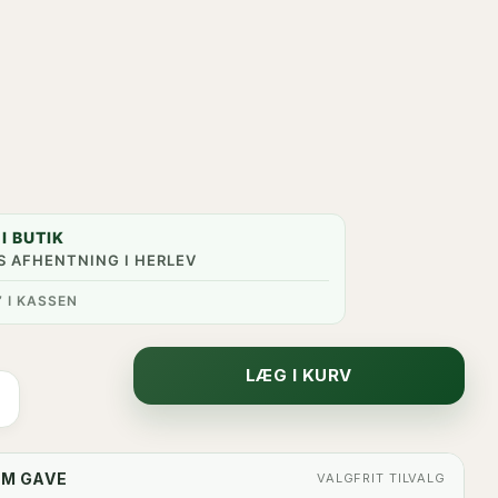
I BUTIK
S AFHENTNING I HERLEV
” I KASSEN
LÆG I KURV
OM GAVE
VALGFRIT TILVALG