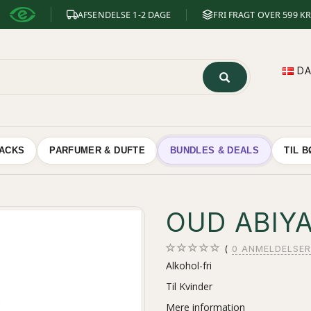
AFSENDELSE 1-2 DAGE
FRI FRAGT OVER 599 KR
D
NACKS
PARFUMER & DUFTE
BUNDLES & DEALS
TIL 
OUD ABIY
0
ANMELDELSER
Alkohol-fri
Til Kvinder
Mere information