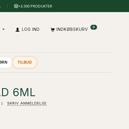
.
+3.500 PRODUKTER
0
A
LOG IND
INDKØBSKURV
BØRN
TILBUD
AD 6ML
SKRIV ANMELDELSE