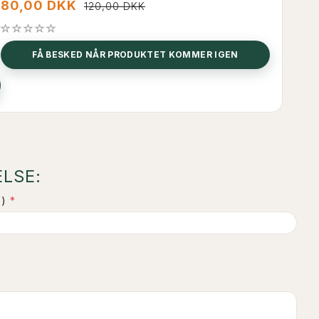
80,00 DKK
75
120,00 DKK
FÅ BESKED NÅR PRODUKTET KOMMER IGEN
LSE:
)