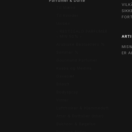
Parfumer & Dufte
VILK
Til Mænd
SIKK
Til Kvinder
FOR
Unisex
- RESTSSALG PARFUMER
ARTI
- MIN 50% -
Arabiske Bestsellers %
MIS
Sommer %
ER A
Gourmand Parfumer
Kaaba og Medina
Gavesæt
Bilduft
Bodyspray
Vinter
Luftfrisker & Hjemmeduft
Attar & Duftolier (Ithar)
Bakhoor & Røgelse
Parfume Noter