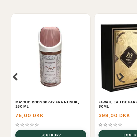
MA'OUD BODYSPRAY FRA NUSUK,
FAWAH, EAU DE PAR
250 ML
80ML
75,00 DKK
399,00 DKK
LÆG I KURV
LÆG I 