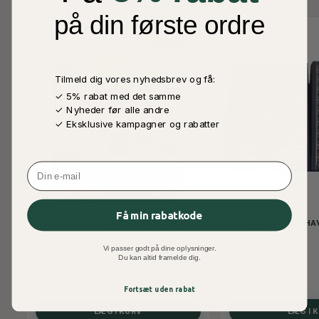
på din første ordre
-20%
Tilmeld dig vores nyhedsbrev og få:
✓ 5% rabat med det samme
✓ Nyheder før alle andre
✓ Eksklusive kampagner og rabatter
Email
Få min rabatkode
MÆND OMKRING SENDEBUDDET
DE RETSKAFNES HAV
Vi passer godt på dine oplysninger.
349,00 DKK
600,00 DKK
Du kan altid framelde dig.
750,00 DKK
Fortsæt uden rabat
LÆG I KURV
LÆG I 