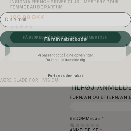
INSIGNIA FRENCH PRIVÉE CLUB - MYSTERY POUR
FEMME EAU DE PARFUM
Email
100,00 DKK
Få min rabatkode
FÅ BESKED NÅR PRODUKTET KOMMER IGEN
SE PRODUKTET
Vi passer godt på dine oplysninger.
Du kan altid framelde dig.
Fortsæt uden rabat
 VÆRE GLADE FOR HVIS DU
TILFØJ ANMELDE
FORNAVN OG EFTERNAVN(E
BEDØMMELSE
ANMELDELSE