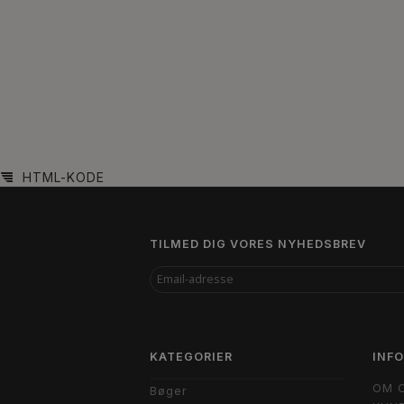
HTML-KODE
TILMED DIG VORES NYHEDSBREV
EMAIL-
ADRESSE
KATEGORIER
INF
OM 
Bøger