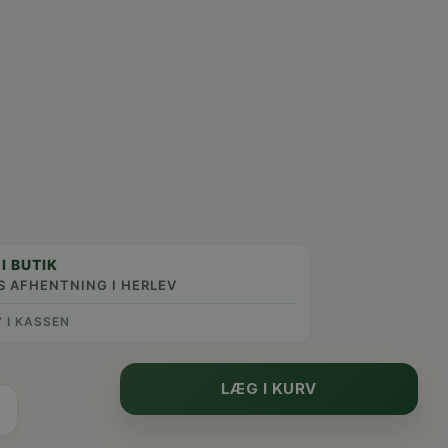
I BUTIK
S AFHENTNING I HERLEV
” I KASSEN
LÆG I KURV