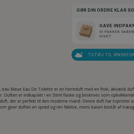
GØR DIN ORDRE KLAR S
GAVE INDPAK
VI PAKKER VAREN
GIVET.
TILFØJ TIL ØNSKES
eau Bleue Eau De Toilette er en herreduft med en frisk, akvatisk du
 Duften er indkapslet i en 50ml flaske og beskrives som opkvikkende 
 duft, der er perfekt til den moderne mand. Denne duft har topnoter 
r, som giver duften en sprød og ren følelse, mens basen består af træ