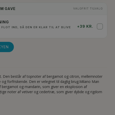
OM GAVE
VALGFRIT TILVALG
NING
+39 KR.
✓
 FLOT IND, SÅ DEN ER KLAR TIL AT BLIVE
KYEN
ft. Den består af topnoter af bergamot og citron, mellemnoter
og forfriskende. Den er velegnet til daglig brug.Milano Man
af bergamot og mandarin, som giver en eksplosion af
agtige noter af vetiver og cedertræ, som giver dybde og rigdom