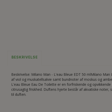
BESKRIVELSE
Beskrivelse: Milano Man - L'eau Bleue EDT 50 mlMilano Man L'
af viol og muskatellsalvie samt bundnoter af moskus og amber.
L'eau Bleue Eau De Toilette er en forfriskende og opvikkende
citrusagtig friskhed. Duftens hjerte består af akvatiske note
til duften.