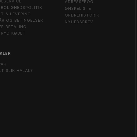
ESERVICE
ADRESSEBOG
ROLIGHEDSPOLITIK
ØNSKELISTE
T & LEVERING
ORDREHISTORIK
ÅR OG BETINGELSER
NYHEDSBREV
ER BETALING
TRYD KØBET
KLER
WAK
LT SLIK HALAL?