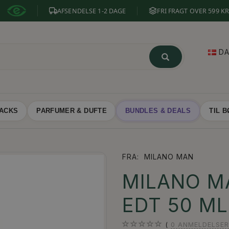
AFSENDELSE 1-2 DAGE
FRI FRAGT OVER 599 KR
D
NACKS
PARFUMER & DUFTE
BUNDLES & DEALS
TIL 
FRA:
MILANO MAN
MILANO MA
EDT 50 ML
0
ANMELDELSER