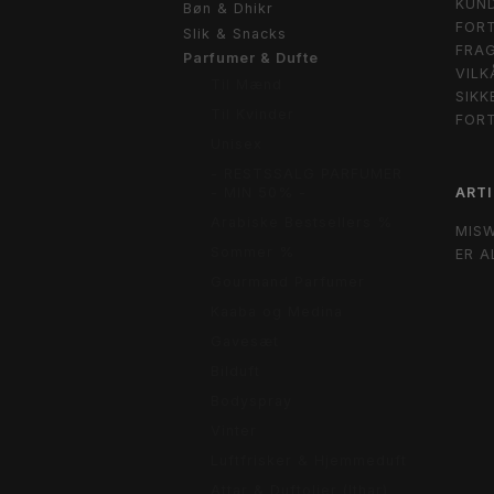
KUND
Bøn & Dhikr
FORT
Slik & Snacks
FRAG
Parfumer & Dufte
VILK
Til Mænd
SIKK
Til Kvinder
FOR
Unisex
- RESTSSALG PARFUMER
ARTI
- MIN 50% -
Arabiske Bestsellers %
MIS
Sommer %
ER A
Gourmand Parfumer
Kaaba og Medina
Gavesæt
Bilduft
Bodyspray
Vinter
Luftfrisker & Hjemmeduft
Attar & Duftolier (Ithar)