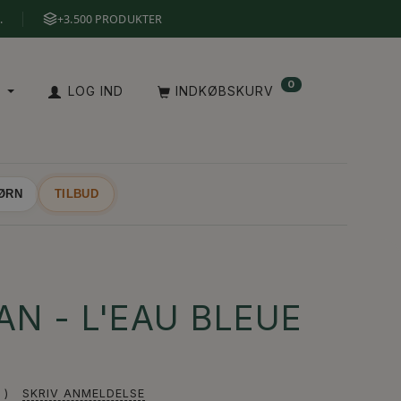
.
+3.500 PRODUKTER
0
A
LOG IND
INDKØBSKURV
BØRN
TILBUD
N - L'EAU BLEUE
SKRIV ANMELDELSE