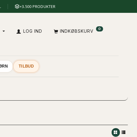
.
+3.500 PRODUKTER
0
A
LOG IND
INDKØBSKURV
BØRN
TILBUD