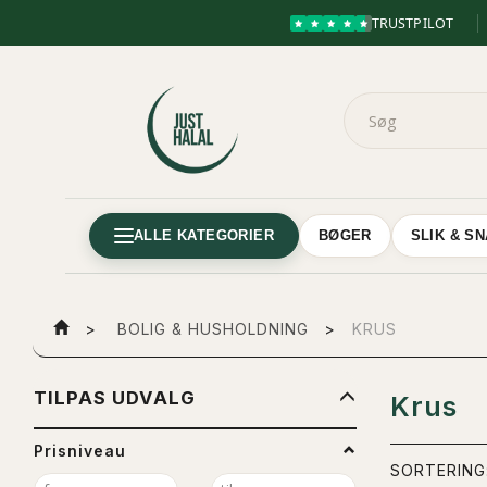
TRUSTPILOT
ALLE KATEGORIER
BØGER
SLIK & S
BOLIG & HUSHOLDNING
KRUS
SKIFTE
TILPAS UDVALG
Krus
FILTER
Prisniveau
SORTERING