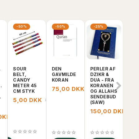
-50%
-50%
-25%
-1
AMIN
SOUR
DEN
PERLER AF
A M
BELT,
GAVMILDE
DZIKR &
WO
CANDY
KORAN
DUA - FRA
DIA
ET
METER 45
KORANEN
JOU
75,00 DKK
150,00 DKK
CM STYK
OG ALLAHS
17
ES
SENDEBUD
5,00 DKK
10,00 DKK
(SAW)
150,00 DKK
200
 DKK
169,00 DKK