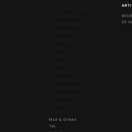
Røgelse og
ARTI
Fyrfadslysholder
MIS
Dekorationer
ER A
Bil Vedhæng
Nøgleringe
Muleposer
Krus
Pynt
Gave ideer
Kalligrafi
Koranholder
Klistermærker
Rengøring
El artikler
Duft Til Hjemmet
Mad & Drikke
Tøj