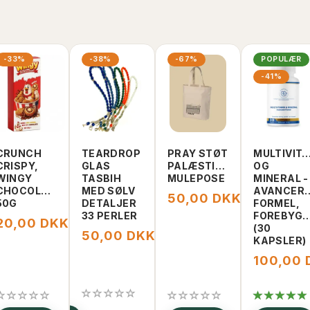
-33%
-38%
-67%
POPULÆR
-41%
CRUNCH
TEARDROP
PRAY STØT
MULTIVIT
CRISPY,
GLAS
PALÆSTINA
OG
WINGY
TASBIH
MULEPOSE
MINERAL -
CHOCOLATE,
MED SØLV
AVANCER
50,00 DKK
150,00 DKK
50G
DETALJER
FORMEL,
33 PERLER
FOREBYGG
20,00 DKK
0,00 DKK
30,00 DKK
(30
50,00 DKK
80,00 DKK
KAPSLER)
100,00