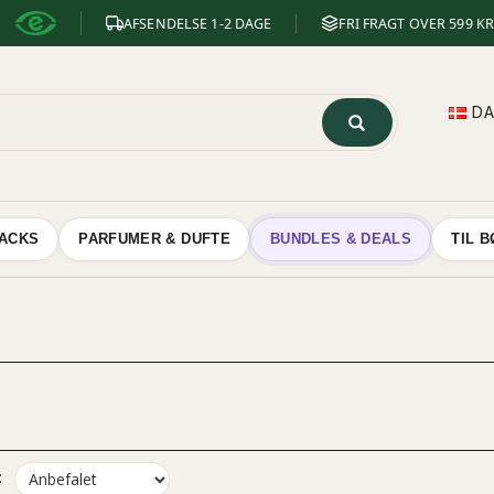
AFSENDELSE 1-2 DAGE
FRI FRAGT OVER 599 KR
D
NACKS
PARFUMER & DUFTE
BUNDLES & DEALS
TIL 
: