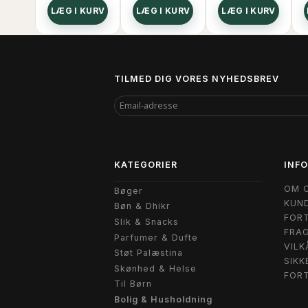
LÆG I KURV
LÆG I KURV
LÆG I KURV
TILMED DIG VORES NYHEDSBREV
EMAIL-
ADRESSE
KATEGORIER
INF
OM 
Bøger
KUND
Bøn & Dhikr
FORT
Slik & Snacks
FRAG
Parfumer & Dufte
VILK
Støt Palæstina
SIKK
Skønhed & Helse
FOR
Til Børn
Bolig & Husholdning