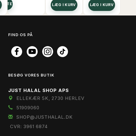
DUKTET
V
LÆG I KURV
LÆG I KURV
LÆG
FIND OS PÅ
BESØG VORES BUTIK
JUST HALAL SHOP APS
ELLEKÆR 5K, 2730 HERLEV
51909060
SHOP@JUSTHALAL.DK
CVR: 3961 6874