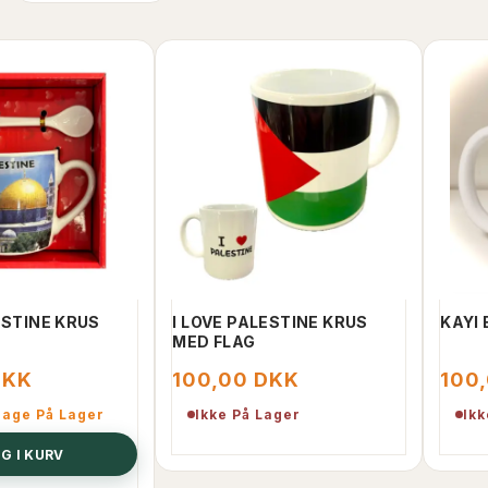
ESTINE KRUS
I LOVE PALESTINE KRUS
KAYI
MED FLAG
DKK
100,00 DKK
100
bage På Lager
Ikke På Lager
Ikk
G I KURV