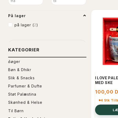
På lager
på lager
(
2
)
KATEGORIER
Bøger
Bøn & Dhikr
Slik & Snacks
I LOVE PAL
MED SKE
Parfumer & Dufte
100,00 
Støt Palæstina
4 Stk Til
Skønhed & Helse
LÆ
Til Børn