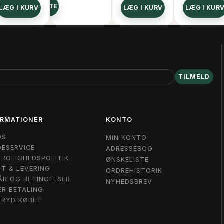
SE PRODUKTET
SE PRO
LÆG I KURV
LÆG I KURV
LÆG I KUR
TILMELD
ORMATIONER
KONTO
OS
MIN KONTO
ESERVICE
ADRESSEBOG
ROLIGHEDSPOLITIK
ØNSKELISTE
T & LEVERING
ORDREHISTORIK
ÅR OG BETINGELSER
NYHEDSBREV
ER BETALING
TRYD KØBET