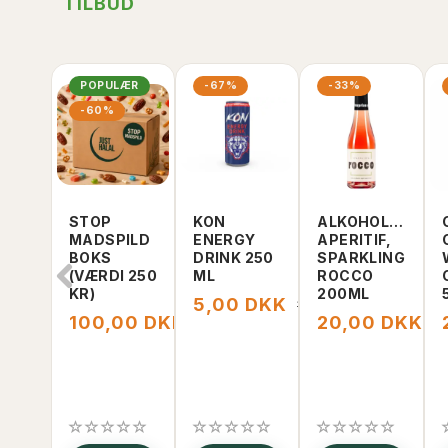
TILBUD
POPULÆR
-67%
-33%
-60%
STOP
KON
ALKOHOLFRI
MADSPILD
ENERGY
APERITIF,
BOKS
DRINK 250
SPARKLING
(VÆRDI 250
ML
ROCCO
KR)
200ML
5,00 DKK
15,00 DKK
100,00 DKK
20,00 DKK
250,00 DKK
3