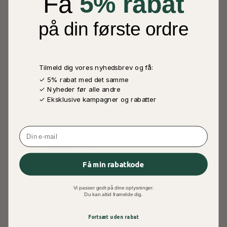
Få
5% rabat
danske oversættelse side om side, fås
Den Klare Koran
også som en eksklusiv hardback-specialudgave
her
.
på din første ordre
Detaljer
Koranen på dansk (Den klare Koran)
2.udgave, 2026
Tilmeld dig vores nyhedsbrev og få:
Sprog: Dansk
✓ 5% rabat med det samme
Sider: 829
✓ Nyheder før alle andre
✓ Eksklusive kampagner og rabatter
Udgiver: Blå Ord & Forlaget Tronen
Oversat af Amér Majid
Email
Forord af Imam Abdul Wahid Pedersen
ISBN: 9788797015940
Indbinding: Paperback (blødt omslag med flapper)
Få min rabatkode
Vi passer godt på dine oplysninger.
Du kan altid framelde dig.
Fortsæt uden rabat