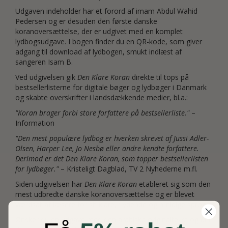
Udgaven indeholder har et forord af imam Abdul Wahid
Pedersen og er desuden den første danske
koranoversættelse, der er udgivet med en komplet
lydbogsudgave. I bogen finder du en QR-kode, som giver
adgang til download af lydbogen, smukt indlæst af
sangeren Isam B.
Ved udgivelsen gik
Den Klare Koran
direkte til tops på
bestsellerlisterne for digitale bøger og lydbøger i Danmark
og skabte overskrifter i landsdækkende medier, bl.a.:
"Koran brager forbi store forfattere på bestsellerliste."
–
Information
"Den mest populære lydbog er hverken skrevet af Jussi Adler-
Olsen, Harper Lee, Jo Nesbø eller andre kendte forfattere.
Derimod er det Den Klare Koran, som topper bestsellerlisten
for lydbøger."
– Kristeligt Dagblad, TV 2 Nyhederne m.fl.
Siden udgivelsen har
Den Klare Koran
etableret sig som den
mest udbredte danske koranoversættelse og er blevet
værdsat af læsere for sit klare, flydende og nutidige sprog.
Ønsker du en udgave med den arabiske originaltekst og den