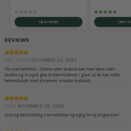
LÆG I KURV
LÆG I 
REVIEWS
ABU YUSUF
DECEMBER 24, 2024
Fin oversættelse . Denne uden arabisk kan man læse uden
wudhu og fx også give til ikkemuslimer i gave så de kan stifte
bekendtskab med Koranens smukke budskab.
ILYAS
NOVEMBER 29, 2024
God og letforståelig oversættelse og rigtig fin ny bogversion