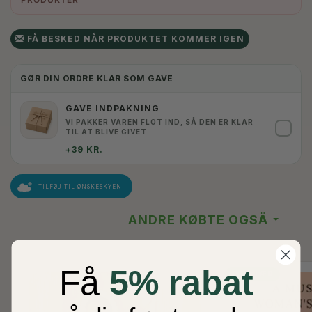
FÅ BESKED NÅR PRODUKTET KOMMER IGEN
GØR DIN ORDRE KLAR SOM GAVE
GAVE INDPAKNING
VI PAKKER VAREN FLOT IND, SÅ DEN ER KLAR
✓
TIL AT BLIVE GIVET.
+39 KR.
TILFØJ TIL ØNSKESKYEN
ANDRE KØBTE OGSÅ
Få
5% rabat
POPULÆR