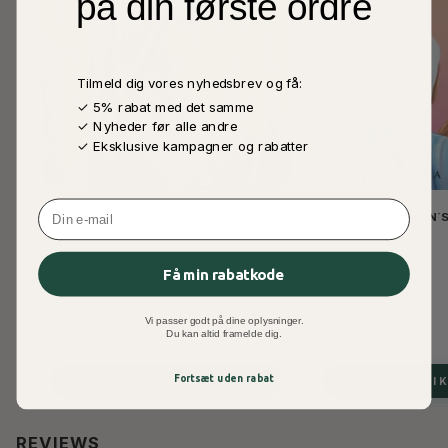
på din første ordre
Tilmeld dig vores nyhedsbrev og få:
✓ 5% rabat med det samme
✓ Nyheder før alle andre
✓ Eksklusive kampagner og rabatter
Email
WHITE PEARL TASBIH 33 PERLER
A MUSLIM WOMAN´S
(ENGELSK)
60,00 DKK
175,00 DKK
Få min rabatkode
Vi passer godt på dine oplysninger.
Du kan altid framelde dig.
Fortsæt uden rabat
LÆG I KURV
LÆG I 
REVIEWS