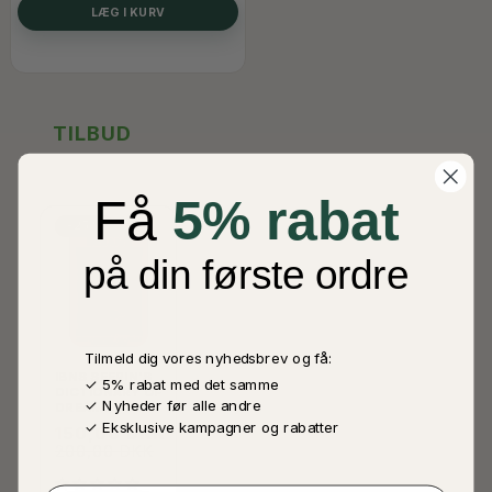
LÆG I KURV
TILBUD
Få
5% rabat
-25%
på din første ordre
Tilmeld dig vores nyhedsbrev og få:
IBNS SEERIN'S
✓ 5% rabat med det samme
DICTIONARY OF
✓ Nyheder før alle andre
DREAMS
✓ Eksklusive kampagner og rabatter
150,00 DKK
200,00 DKK
Email