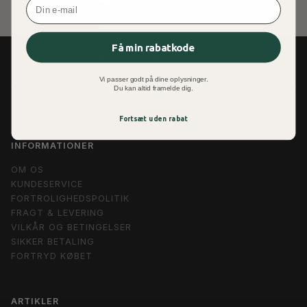
LÆG I KURV
Få min rabatkode
TILMED DIG VORES NYHEDSBREV
Vi passer godt på dine oplysninger.
EMAIL-
TILMELD
Du kan altid framelde dig.
ADRESSE
Fortsæt uden rabat
INFORMATIONER
OM OS
KUNDESERVICE
FORTROLIGHEDSPOLITIK
FRAGT & LEVERING
VILKÅR OG BETINGELSER
SIKKER BETALING
FORTRYD KØBET
ARTIKLER