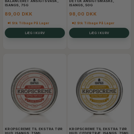
BALANCERET ANSIGTSVASK,
DETOX ANSIGTSMASKE,
ISANGS, 75G
ISANGS, 50G
89,00 DKK
98,00 DKK
1 Stk Tilbage På Lager
2 Stk Tilbage På Lager
LÆG I KURV
LÆG I KURV
KROPSCREME TIL EKSTRA TØR
KROPSCREME TIL EKSTRA TØR
HUD, ISANGS, 75ML
HUD, CEDERTRÆ, ISANGS, 75ML