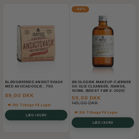
-66%
BLØDGØRENDE ANSIGTSVASK
ØKOLOGISK MAKEUP-FJERNER
MED AVOCADOOLIE , 75G
OG OLIE CLEANSER, ISANGS,
100ML (BEDST FØR 8-2025)
89,00 DKK
50,00 DKK
145,00 DKK
1 Stk Tilbage På Lager
1 Stk Tilbage På Lager
LÆG I KURV
LÆG I KURV