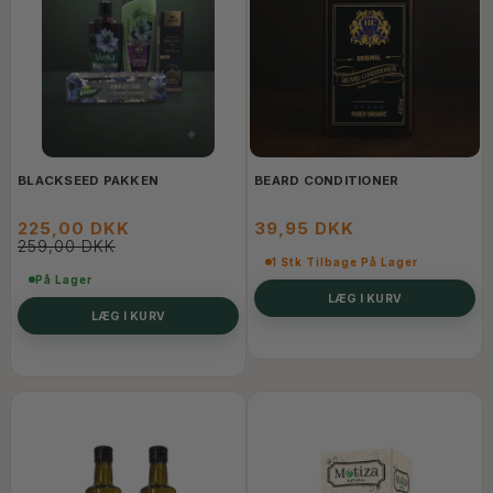
BLACKSEED PAKKEN
BEARD CONDITIONER
225,00 DKK
39,95 DKK
259,00 DKK
1 Stk Tilbage På Lager
På Lager
LÆG I KURV
LÆG I KURV