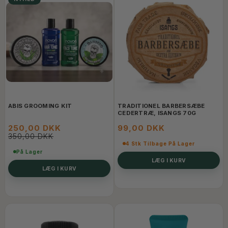
ABIS GROOMING KIT
TRADITIONEL BARBERSÆBE
CEDERTRÆ, ISANGS 70G
250,00 DKK
99,00 DKK
350,00 DKK
4 Stk Tilbage På Lager
På Lager
LÆG I KURV
LÆG I KURV