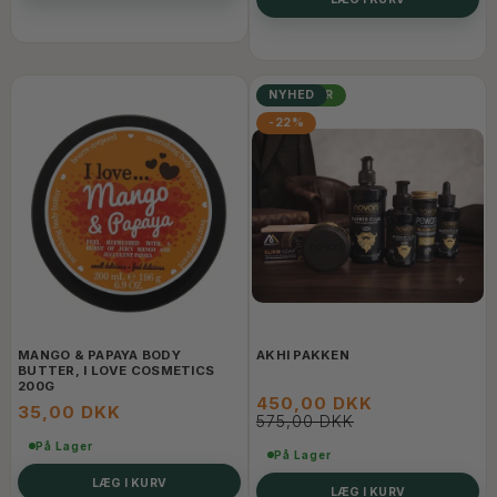
POPULÆR
NYHED
-22%
MANGO & PAPAYA BODY
AKHI PAKKEN
BUTTER, I LOVE COSMETICS
200G
450,00 DKK
35,00 DKK
575,00 DKK
På Lager
På Lager
LÆG I KURV
LÆG I KURV