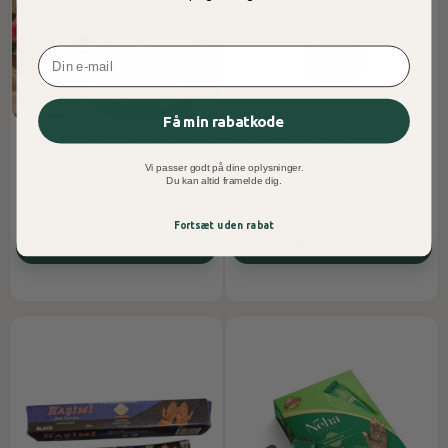
Email
Få min rabatkode
ROSEN EDDIKE, SOMPIN 500 ML
ROSE WATER 50ML
Vi passer godt på dine oplysninger.
75,00 DKK
20,00 DKK
Du kan altid framelde dig.
På Lager
2 Stk Tilbage På Lager
Fortsæt uden rabat
LÆG I KURV
LÆG I KURV