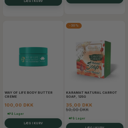
LÆG I KURV
-30%
WAY OF LIFE BODY BUTTER
KARAMAT NATURAL CARROT
CREME
SOAP, 125G
100,00 DKK
35,00 DKK
50,00 DKK
På Lager
På Lager
LÆG I KURV
LÆG I KURV