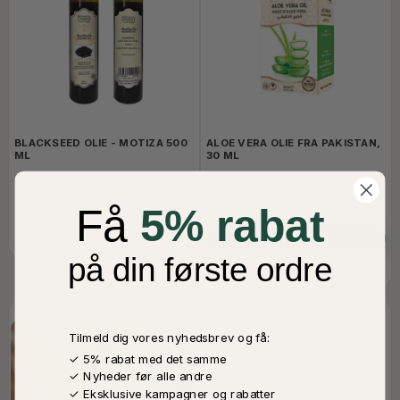
BLACKSEED OLIE - MOTIZA 500
ALOE VERA OLIE FRA PAKISTAN,
ML
30 ML
200,00 DKK
35,00 DKK
Få
5% rabat
Ikke På Lager
På Lager
LÆG I KURV
på din første ordre
Tilmeld dig vores nyhedsbrev og få:
✓ 5% rabat med det samme
✓ Nyheder før alle andre
✓ Eksklusive kampagner og rabatter