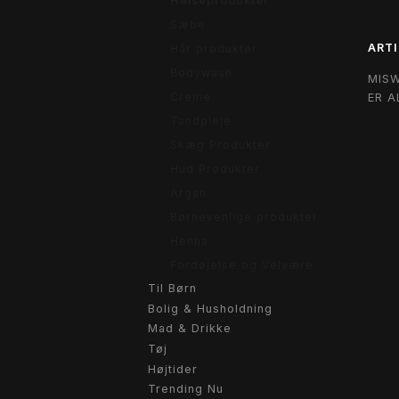
Helseprodukter
Sæbe
ARTI
Hår produkter
Bodywash
MIS
Creme
ER A
Tandpleje
Skæg Produkter
Hud Produkter
Argan
Børnevenlige produkter
Henna
Fordøjelse og Velvære
Til Børn
Bolig & Husholdning
Mad & Drikke
Tøj
Højtider
Trending Nu