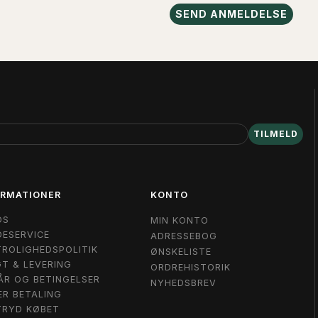
SEND ANMELDELSE
TILMELD
ORMATIONER
KONTO
OS
MIN KONTO
ESERVICE
ADRESSEBOG
ROLIGHEDSPOLITIK
ØNSKELISTE
T & LEVERING
ORDREHISTORIK
ÅR OG BETINGELSER
NYHEDSBREV
ER BETALING
TRYD KØBET