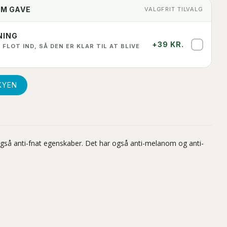
OM GAVE
VALGFRIT TILVALG
NING
+39 KR.
✓
 FLOT IND, SÅ DEN ER KLAR TIL AT BLIVE
KYEN
 også anti-fnat egenskaber. Det har også anti-melanom og anti-