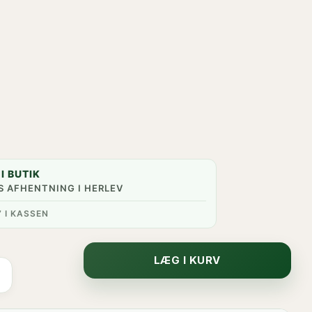
I BUTIK
S AFHENTNING I HERLEV
” I KASSEN
LÆG I KURV