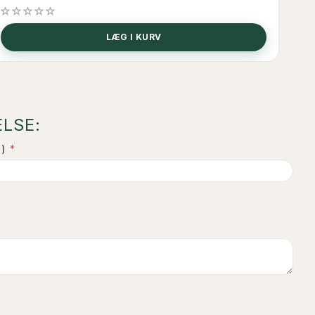
LÆG I KURV
LSE:
)