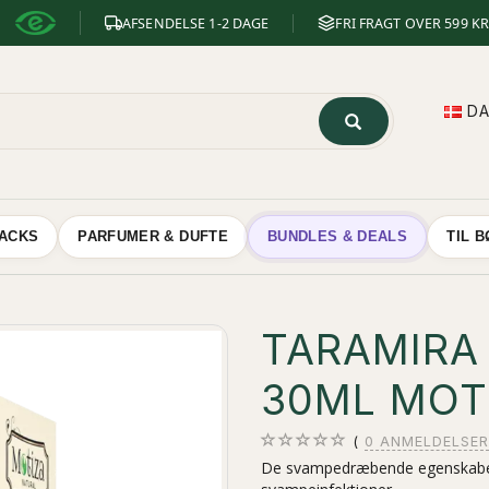
AFSENDELSE 1-2 DAGE
FRI FRAGT OVER 599 KR
D
NACKS
PARFUMER & DUFTE
BUNDLES & DEALS
TIL 
TARAMIRA 
30ML MOT
0
ANMELDELSER
De svampedræbende egenskaber 