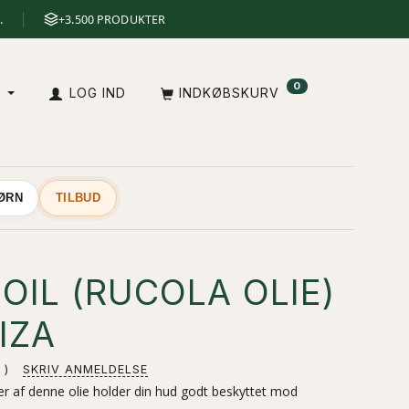
.
+3.500 PRODUKTER
0
A
LOG IND
INDKØBSKURV
BØRN
TILBUD
OIL (RUCOLA OLIE)
IZA
SKRIV ANMELDELSE
af denne olie holder din hud godt beskyttet mod