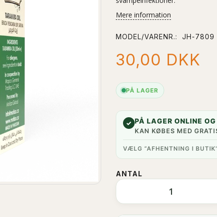
svampeinfektioner.
Mere information
MODEL/VARENR.:
JH-7809
30,00 DKK
PÅ LAGER
PÅ LAGER ONLINE OG 
✓
KAN KØBES MED GRATI
VÆLG “AFHENTNING I BUTIK
ANTAL