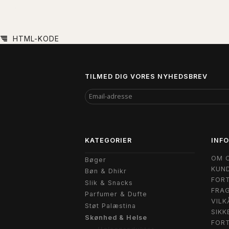
HTML-KODE
TILMED DIG VORES NYHEDSBREV
EMAIL-
ADRESSE
KATEGORIER
INF
OM 
Bøger
KUND
Bøn & Dhikr
FORT
Slik & Snacks
FRAG
Parfumer & Dufte
VILK
Støt Palæstina
SIKK
Skønhed & Helse
FOR