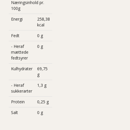
Næringsinhold pr.
100g
Energi
258,38
kcal
Fedt
0 g
- Heraf
0 g
mættede
fedtsyrer
Kulhydrater
69,75
g
- Heraf
1,3 g
sukkerarter
Protein
0,25 g
Salt
0 g