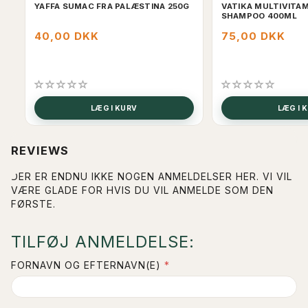
YAFFA SUMAC FRA PALÆSTINA 250G
VATIKA MULTIVITA
SHAMPOO 400ML
40,00 DKK
75,00 DKK
LÆG I KURV
LÆG I 
REVIEWS
DER ER ENDNU IKKE NOGEN ANMELDELSER HER. VI VIL
VÆRE GLADE FOR HVIS DU VIL ANMELDE SOM DEN
FØRSTE.
TILFØJ ANMELDELSE:
FORNAVN OG EFTERNAVN(E)