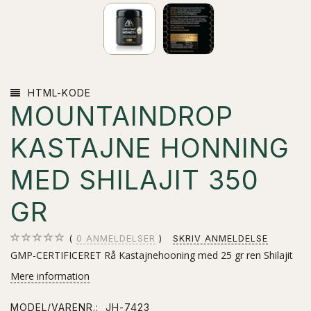
HTML-KODE
MOUNTAINDROP
KASTAJNE HONNING
MED SHILAJIT 350
GR
0
ANMELDELSER
SKRIV ANMELDELSE
GMP-CERTIFICERET Rå Kastajnehooning med 25 gr ren Shilajit
Mere information
MODEL/VARENR.:
JH-7423