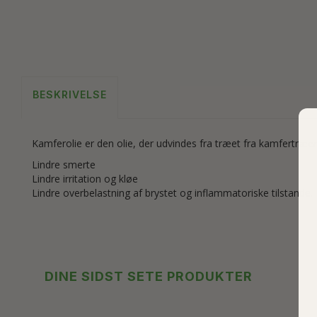
BESKRIVELSE
Kamferolie er den olie, der udvindes fra træet fra kamfertræer
Lindre smerte
Lindre irritation og kløe
Lindre overbelastning af brystet og inflammatoriske tilstande.
DINE SIDST SETE PRODUKTER