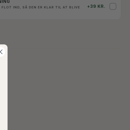
NING
+39 KR.
✓
 FLOT IND, SÅ DEN ER KLAR TIL AT BLIVE