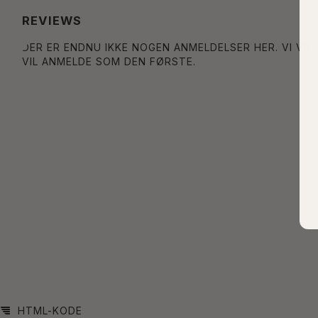
REVIEWS
DER ER ENDNU IKKE NOGEN ANMELDELSER HER. VI VIL
VIL ANMELDE SOM DEN FØRSTE.
HTML-KODE