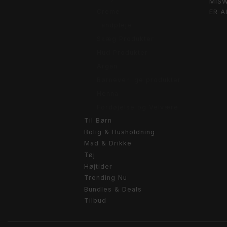
MIS
Creme
ER A
Tandpleje
Skæg Produkter
Hud Produkter
Argan
Børnevenlige produkter
Henna
Fordøjelse og Velvære
Til Børn
Bolig & Husholdning
Mad & Drikke
Tøj
Højtider
Trending Nu
Bundles & Deals
Tilbud