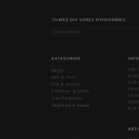
TILMED DIG VORES NYHEDSBREV
EMAIL-
ADRESSE
KATEGORIER
INF
OM 
Bøger
KUND
Bøn & Dhikr
FORT
Slik & Snacks
FRAG
Parfumer & Dufte
VILK
Støt Palæstina
SIKK
Skønhed & Helse
FOR
Helseprodukter
Sæbe
ARTI
Hår produkter
Bodywash