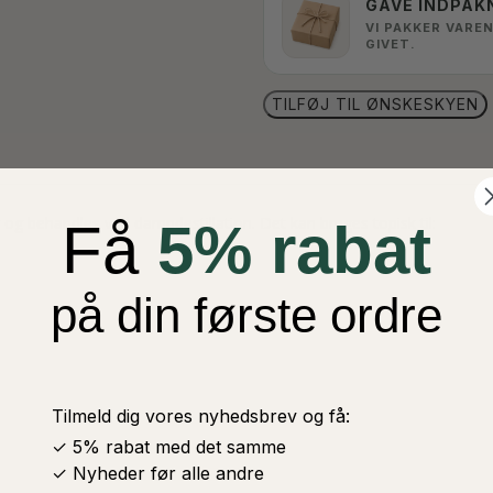
GAVE INDPAK
VI PAKKER VAREN
GIVET.
TILFØJ TIL ØNSKESKYEN
 og behandles ved dampdestillation. Det kan bruges topisk til:
Få
5% rabat
på din første ordre
Tilmeld dig vores nyhedsbrev og få:
✓ 5% rabat med det samme
✓ Nyheder før alle andre