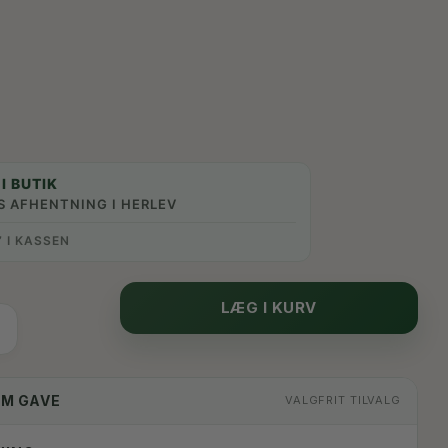
I BUTIK
S AFHENTNING I HERLEV
” I KASSEN
LÆG I KURV
OM GAVE
VALGFRIT TILVALG