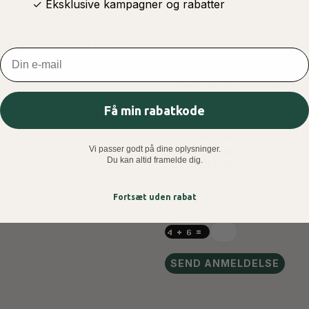
✓ Eksklusive kampagner og rabatter
 VÆRE GLADE FOR HVIS DU
Email
TILFØJ ANMELDE
FORNAVN OG EFTERNAVN(E
Få min rabatkode
BEDØMMELSE
Vi passer godt på dine oplysninger.
Du kan altid framelde dig.
ANMELDELSE
Fortsæt uden rabat
SEND ANMELDELSE