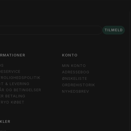
TILMELD
ORMATIONER
KONTO
OS
MIN KONTO
ESERVICE
ADRESSEBOG
ROLIGHEDSPOLITIK
ØNSKELISTE
T & LEVERING
ORDREHISTORIK
ÅR OG BETINGELSER
NYHEDSBREV
ER BETALING
TRYD KØBET
KLER