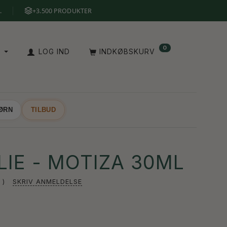
.
+3.500 PRODUKTER
0
A
LOG IND
INDKØBSKURV
BØRN
TILBUD
IE - MOTIZA 30ML
SKRIV ANMELDELSE