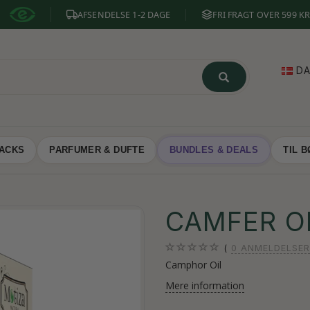
AFSENDELSE 1-2 DAGE
FRI FRAGT OVER 599 KR
D
NACKS
PARFUMER & DUFTE
BUNDLES & DEALS
TIL 
CAMFER OL
0
ANMELDELSER
Camphor Oil
Mere information