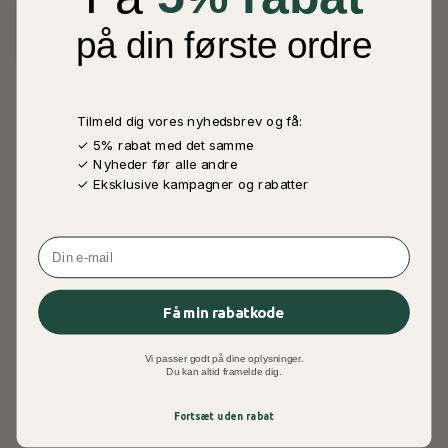
BESKRIVELSE
på din første ordre
Størrelse ca 1,1 x 2.3 meter
vejer ca 1,3 kg
Tilmeld dig vores nyhedsbrev og få:
Blød og behagelig
✓ 5% rabat med det samme
Høj kvalitet produkt
✓ Nyheder før alle andre
100 % Bomuld
✓ Eksklusive kampagner og rabatter
Dragten består af to dele i behagelig frotte-kvalitet, som
ikke er gennemsigtig.
Email
Bemærk at Just Halal har alt det nødvendige til hajj/umrah,
herunder bæltetasker og bøger om emnet.
Kontakt os for at høre nærmere.
Få min rabatkode
Vi passer godt på dine oplysninger.
Du kan altid framelde dig.
Fortsæt uden rabat
DINE SIDST SETE PRODUKTER