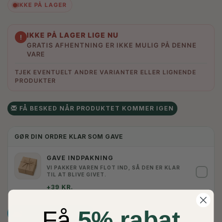
IKKE PÅ LAGER
IKKE PÅ LAGER LIGE NU
!
GRATIS AFHENTNING ER IKKE MULIG PÅ DENNE
VARE
TJEK EVENTUELT ANDRE VARIANTER ELLER LIGNENDE
PRODUKTER
FÅ BESKED NÅR PRODUKTET KOMMER IGEN
GØR DIN ORDRE KLAR SOM GAVE
GAVE INDPAKNING
VI PAKKER VAREN FLOT IND, SÅ DEN ER KLAR
✓
TIL AT BLIVE GIVET.
+39 KR.
Få
5% rabat
TILFØJ TIL ØNSKESKYEN