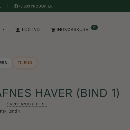
.
+3.500 PRODUKTER
0
A
LOG IND
INDKØBSKURV
BØRN
TILBUD
FNES HAVER (BIND 1)
SKRIV ANMELDELSE
ansk. Bind 1