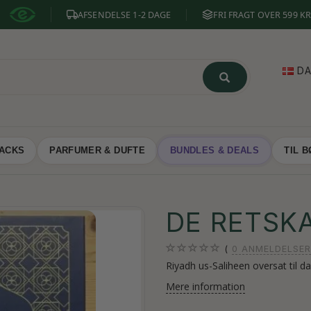
AFSENDELSE 1-2 DAGE
FRI FRAGT OVER 599 KR
D
NACKS
PARFUMER & DUFTE
BUNDLES & DEALS
TIL 
DE RETSKA
0
ANMELDELSER
Riyadh us-Saliheen oversat til d
Mere information