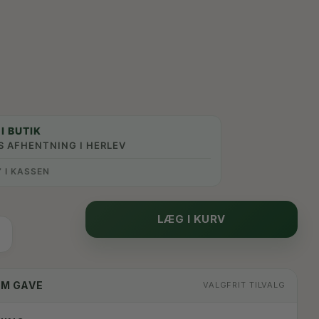
I BUTIK
S AFHENTNING I HERLEV
” I KASSEN
LÆG I KURV
OM GAVE
VALGFRIT TILVALG