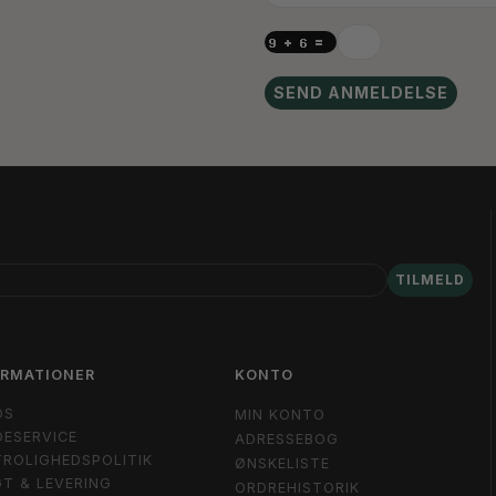
SEND ANMELDELSE
TILMELD
ORMATIONER
KONTO
OS
MIN KONTO
ESERVICE
ADRESSEBOG
ROLIGHEDSPOLITIK
ØNSKELISTE
T & LEVERING
ORDREHISTORIK