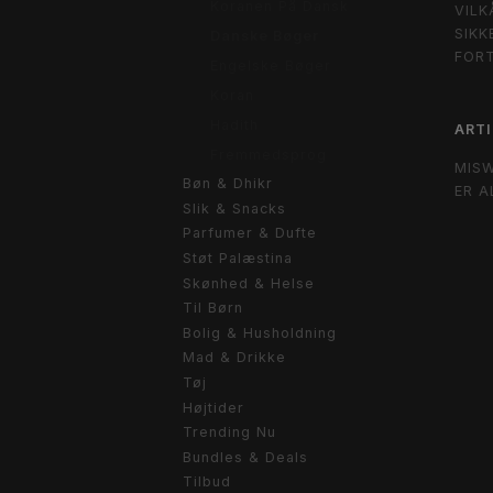
Koranen På Dansk
VILK
SIKK
Danske Bøger
FOR
Engelske Bøger
Koran
Hadith
ARTI
Fremmedsprog
MIS
Bøn & Dhikr
ER A
Slik & Snacks
Parfumer & Dufte
Støt Palæstina
Skønhed & Helse
Til Børn
Bolig & Husholdning
Mad & Drikke
Tøj
Højtider
Trending Nu
Bundles & Deals
Tilbud