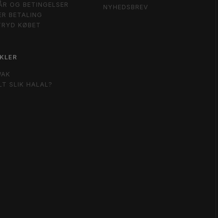
ÅR OG BETINGELSER
NYHEDSBREV
ER BETALING
TRYD KØBET
KLER
WAK
LT SLIK HALAL?