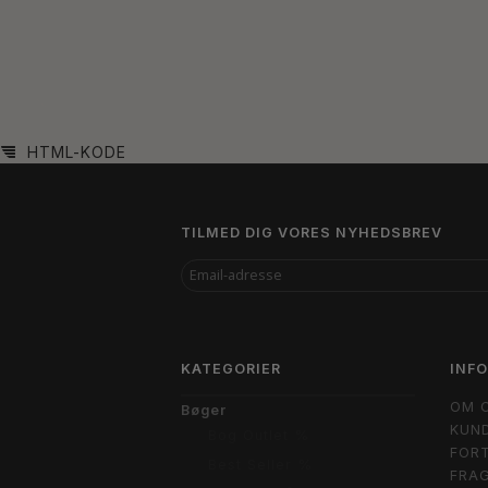
HTML-KODE
TILMED DIG VORES NYHEDSBREV
EMAIL-
ADRESSE
KATEGORIER
INF
OM 
Bøger
KUND
Bog Outlet %
FORT
Best Seller %
FRAG