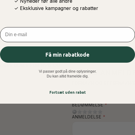
✓ Nyheder før alle andre
✓ Eksklusive kampagner og rabatter
Email
Få min rabatkode
 VÆRE GLADE FOR HVIS DU
TILFØJ ANMELDE
Vi passer godt på dine oplysninger.
Du kan altid framelde dig.
FORNAVN OG EFTERNAVN(E
Fortsæt uden rabat
BEDØMMELSE
ANMELDELSE