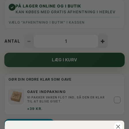
PÅ LAGER ONLINE OG I BUTIK
✓
KAN KØBES MED GRATIS AFHENTNING I HERLEV
VÆLG “AFHENTNING I BUTIK” I KASSEN
ANTAL
LÆG I KURV
GØR DIN ORDRE KLAR SOM GAVE
GAVE INDPAKNING
VI PAKKER VAREN FLOT IND, SÅ DEN ER KLAR
✓
TIL AT BLIVE GIVET.
+39 KR.
TILFØJ TIL ØNSKESKYEN