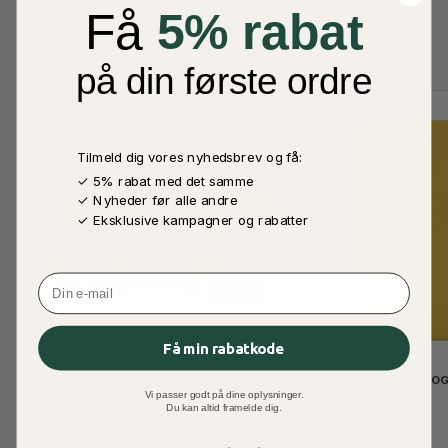
Få
5% rabat
ANDRE KØBTE OGSÅ
på din første ordre
Tilmeld dig vores nyhedsbrev og få:
✓ 5% rabat med det samme
✓ Nyheder før alle andre
✓ Eksklusive kampagner og rabatter
Email
Få min rabatkode
ØKOLOGISKE BLACKSEED OG MUSK
ØKOLOGISKE ÆG OG
SÆBE
Vi passer godt på dine oplysninger.
Du kan altid framelde dig.
49,00 DKK
49,00 DKK