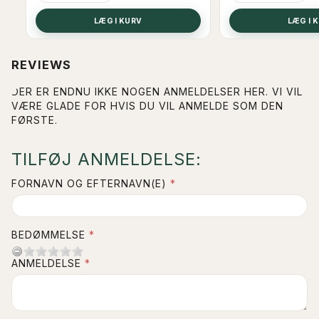
SE
LÆG I KURV
LÆG I 
REVIEWS
DER ER ENDNU IKKE NOGEN ANMELDELSER HER. VI VIL
VÆRE GLADE FOR HVIS DU VIL ANMELDE SOM DEN
FØRSTE.
TILFØJ ANMELDELSE:
FORNAVN OG EFTERNAVN(E)
BEDØMMELSE
ANMELDELSE