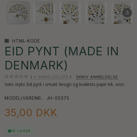
HTML-KODE
EID PYNT (MADE IN
DENMARK)
0
ANMELDELSER
SKRIV ANMELDELSE
Seks styks Eid pynt i smukt design og kvalitets papir ink. snor.
MODEL/VARENR.:
JH-00375
35,00 DKK
PÅ LAGER