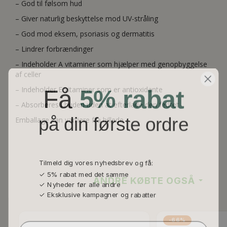
– God til følsom hud
– Giver naturlig beskyttelse mod UV-stråling
– God mod eksem, psoriasis og dermatitis
– Lindrer forbrændinger
– Indeholder A vitaminer som hjælper med genopbyggelse
af celler
Få
5% rabat
– Indeholder E vitaminer som er antioxidante
– Absorberes i huden uden at efterlade den fedtet
på din første ordre
Emballage kan varriere fra billede
Tilmeld dig vores nyhedsbrev og få:
✓ 5% rabat med det samme
ANDRE KØBTE OGSÅ
✓ Nyheder før alle andre
✓ Eksklusive kampagner og rabatter
Email
-66%