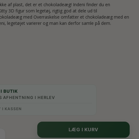
ikke af plast, det er et chokoladeæg! Indeni finder du en
tty 3D figur som legetøj, rigtig god at dele ud til
Chokoladeæg med Overraskelse omfatter et chokoladeæg med en
ndeni, legetøjet varierer og man kan derfor samle på dem.
0
I BUTIK
S AFHENTNING I HERLEV
” I KASSEN
LÆG I KURV