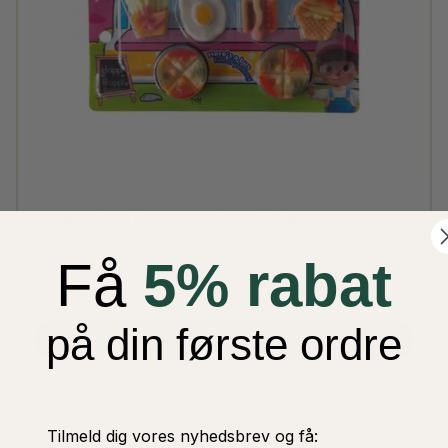
CANDY FASTFOOD, SGAB SWEDEN 24G
Få
5% rabat
15,00 DKK
på din første ordre
LÆG I KURV
Tilmeld dig vores nyhedsbrev og få:
 VÆRE GLADE FOR HVIS DU