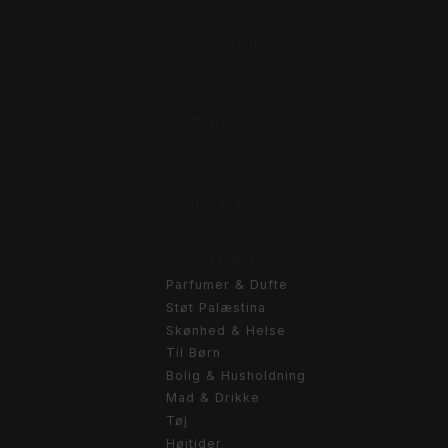
Slikkepinde
Cola Vingummier
Vegetar
Fizzy
Pastiller
Bolcher
Kaffe
Slik Mærker
Slik tilbehør
Slikstænger
Parfumer & Dufte
Støt Palæstina
Skønhed & Helse
Til Børn
Bolig & Husholdning
Mad & Drikke
Tøj
Højtider