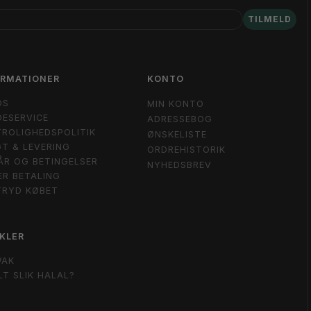
TILMELD
ORMATIONER
KONTO
OS
MIN KONTO
ESERVICE
ADRESSEBOG
ROLIGHEDSPOLITIK
ØNSKELISTE
T & LEVERING
ORDREHISTORIK
ÅR OG BETINGELSER
NYHEDSBREV
ER BETALING
TRYD KØBET
KLER
WAK
LT SLIK HALAL?