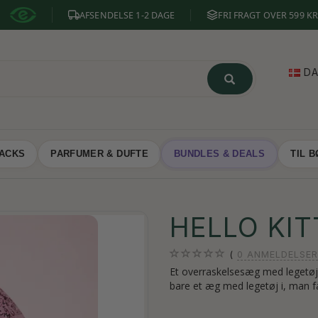
AFSENDELSE 1-2 DAGE
FRI FRAGT OVER 599 KR
D
NACKS
PARFUMER & DUFTE
BUNDLES & DEALS
TIL 
HELLO KI
0
ANMELDELSER
Et overraskelsesæg med legetøj i
bare et æg med legetøj i, man 