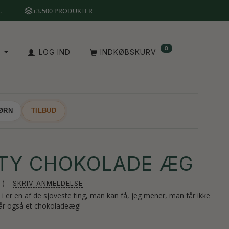
.
+3.500 PRODUKTER
0
A
LOG IND
INDKØBSKURV
BØRN
TILBUD
TTY CHOKOLADE ÆG
SKRIV ANMELDELSE
 er en af de sjoveste ting, man kan få, jeg mener, man får ikke
får også et chokoladeæg!