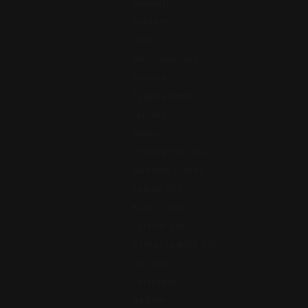
Glutenfri
Sukkerfri
Chips
Marshmallows
Karamel
Tyggegummi
Lakrids
Nudler
Frysetørret Slik
Swedish Candy
Balkan Slik
Asian Candy
Tyrkisk slik
Østeuropæisk Slik
Løs Slik
Tørfrugter
Nødder