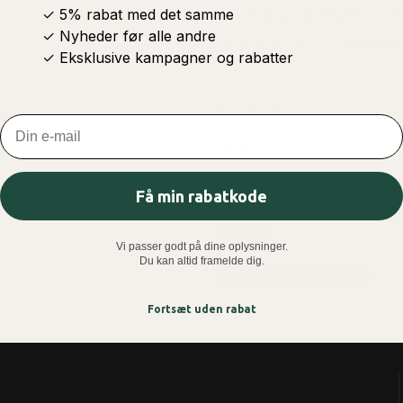
TILFØJ ANMELDE
✓ 5% rabat med det samme
✓ Nyheder før alle andre
FORNAVN OG EFTERNAVN(E
✓ Eksklusive kampagner og rabatter
BEDØMMELSE
Email
ANMELDELSE
Få min rabatkode
Vi passer godt på dine oplysninger.
Du kan altid framelde dig.
SEND ANMELDELSE
Fortsæt uden rabat