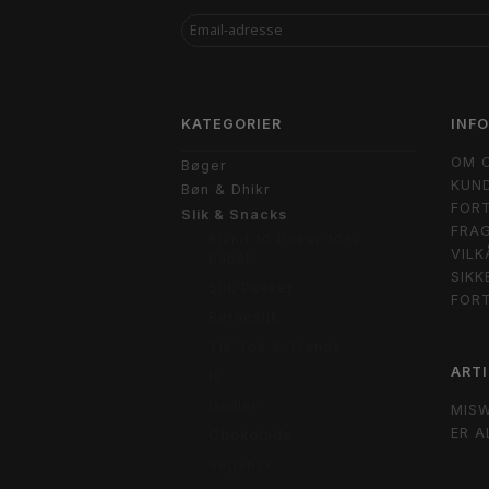
EMAIL-
ADRESSE
KATEGORIER
INF
OM 
Bøger
KUND
Bøn & Dhikr
FORT
Slik & Snacks
FRAG
Bland 10 Poser 10%
VILK
Rabat
SIKK
Slik Pakker
FOR
Børneslik
Tik Tok & Trends
ARTI
Is
Dadler
MIS
ER A
Chokolade
Vegansk