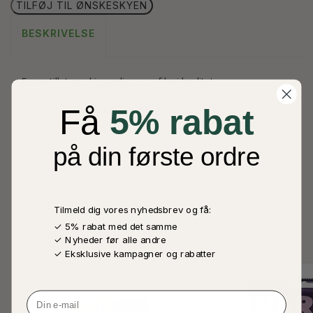
TILFØJ TIL ØNSKESKYEN
BESKRIVELSE
Fremstillet med ingredienser af høj kvalitet.
Ren hvid chokolade til premium dadler med mandel fyld.
Overtrukket med den fineste chokolade.
Få
5% rabat
Dyppet i rig silkeagtig chokolade som smelter i munden.
Fuld af naturlig sødme for at tilfredsstille trangen.
på din første ordre
Tilmeld dig vores nyhedsbrev og få:
ANDRE KØBTE OGSÅ
✓ 5% rabat med det samme
✓ Nyheder før alle andre
✓ Eksklusive kampagner og rabatter
-63%
Email