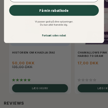
Få min rabatkode
Vi passer godt på dine oplysninger.
Du kan altid framelde dig.
Fortsæt uden rabat
HISTORIEN OM KHADIJA (RA)
CHAMALLOWS PINK
HARIBO 70 GRAM
50,00 DKK
17,00 DKK
135,00 DKK
LÆG I KURV
LÆG I 
REVIEWS