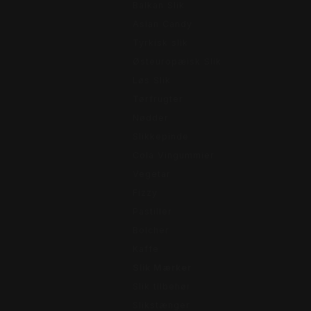
Balkan Slik
Asian Candy
Tyrkisk slik
Østeuropæisk Slik
Løs Slik
Tørfrugter
Nødder
Slikkepinde
Cola Vingummier
Vegetar
Fizzy
Pastiller
Bolcher
Kaffe
Slik Mærker
Slik tilbehør
Slikstænger