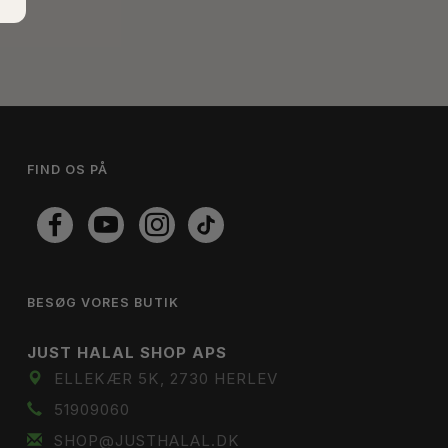
FIND OS PÅ
BESØG VORES BUTIK
JUST HALAL SHOP APS
ELLEKÆR 5K, 2730 HERLEV
51909060
SHOP@JUSTHALAL.DK