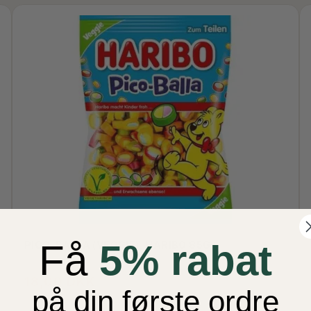
Få
5% rabat
PICO-BALLA (VEGGIE), HARIBO 85G
18,00 DKK
på din første ordre