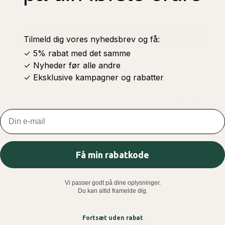
LÆG I KURV
Tilmeld dig vores nyhedsbrev og få:
✓ 5% rabat med det samme
✓ Nyheder før alle andre
✓ Eksklusive kampagner og rabatter
 VÆRE GLADE FOR HVIS DU
TILFØJ ANMELDE
Email
FORNAVN OG EFTERNAVN(E
BEDØMMELSE
Få min rabatkode
ANMELDELSE
Vi passer godt på dine oplysninger.
Du kan altid framelde dig.
Fortsæt uden rabat