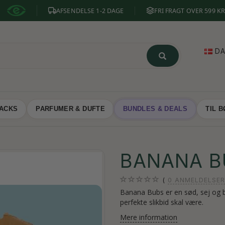
AFSENDELSE 1-2 DAGE
FRI FRAGT OVER 599 KR
D
NACKS
PARFUMER & DUFTE
BUNDLES & DEALS
TIL 
BANANA B
0
ANMELDELSER
Banana Bubs er en sød, sej og 
perfekte slikbid skal være.
Mere information