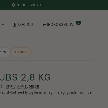
.
+3.500 PRODUKTER
0
A
LOG IND
INDKØBSKURV
BØRN
TILBUD
UBS 2,8 KG
SKRIV ANMELDELSE
blød slikbid med fyldig banansmag - nøjagtig sådan som den