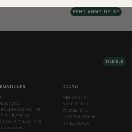
SEND ANMELDELSE
TILMELD
ORMATIONER
KONTO
OS
MIN KONTO
ESERVICE
ADRESSEBOG
ROLIGHEDSPOLITIK
ØNSKELISTE
T & LEVERING
ORDREHISTORIK
ÅR OG BETINGELSER
NYHEDSBREV
ER BETALING