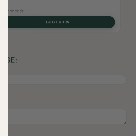
LÆG I KURV
LSE:
)