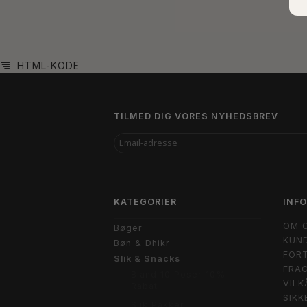
HTML-KODE
TILMED DIG VORES NYHEDSBREV
EMAIL-
ADRESSE
KATEGORIER
INF
OM 
Bøger
KUND
Bøn & Dhikr
FORT
Slik & Snacks
FRAG
Bland 10 Poser 10%
VILK
Rabat
SIKK
Slik Pakker