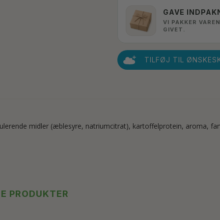
GAVE INDPAK
VI PAKKER VAREN
GIVET.
TILFØJ TIL ØNSKES
ulerende midler (æblesyre, natriumcitrat), kartoffelprotein, aroma, fa
TE PRODUKTER