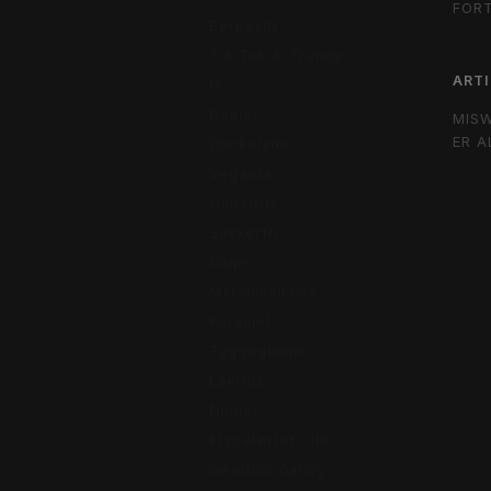
FOR
Børneslik
Tik Tok & Trends
ARTI
Is
Dadler
MIS
ER A
Chokolade
Vegansk
Glutenfri
Sukkerfri
Chips
Marshmallows
Karamel
Tyggegummi
Lakrids
Nudler
Frysetørret Slik
Swedish Candy