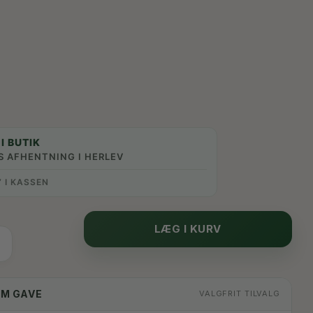
I BUTIK
S AFHENTNING I HERLEV
” I KASSEN
LÆG I KURV
OM GAVE
VALGFRIT TILVALG