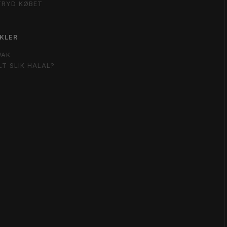
TRYD KØBET
KLER
WAK
LT SLIK HALAL?