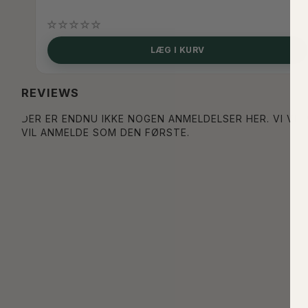
LÆG I KURV
REVIEWS
DER ER ENDNU IKKE NOGEN ANMELDELSER HER. VI VIL
VIL ANMELDE SOM DEN FØRSTE.