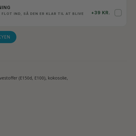
NING
+39 KR.
✓
 FLOT IND, SÅ DEN ER KLAR TIL AT BLIVE
KYEN
rvestoffer (E150d, E100), kokosolie,