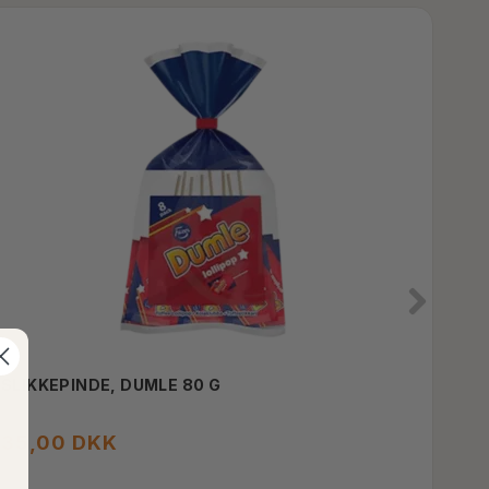
SLIKKEPINDE, DUMLE 80 G
KNO
35,00 DKK
40