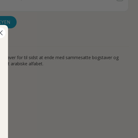
KYEN
 bogstaver for til sidst at ende med sammesatte bogstaver og
 det arabiske alfabet.