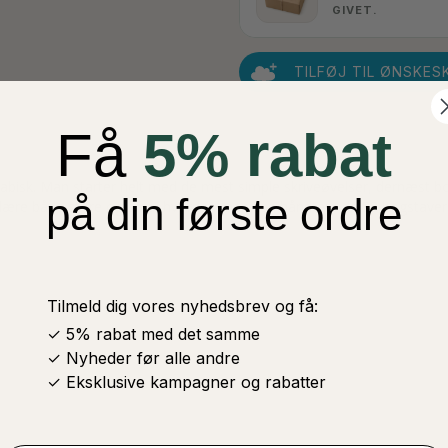
GIVET.
TILFØJ TIL ØNSKES
Få
5% rabat
e arabisk. Man starter helt med de mest simple skriveøvelser, dernæst
på din første ordre
at lære både store og små, hvordan man kan håndtere de 28 bogstaver i
Tilmeld dig vores nyhedsbrev og få:
✓ 5% rabat med det samme
✓ Nyheder før alle andre
✓ Eksklusive kampagner og rabatter