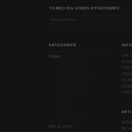
TILMED DIG VORES NYHEDSBREV
EMAIL-
ADRESSE
KATEGORIER
INF
OM 
Bøger
KUND
Bog Outlet %
FORT
Best Seller %
FRAG
Koranen På Dansk
VILK
SIKK
Danske Bøger
FOR
Engelske Bøger
Koran
Hadith
ARTI
Fremmedsprog
MIS
Bøn & Dhikr
ER A