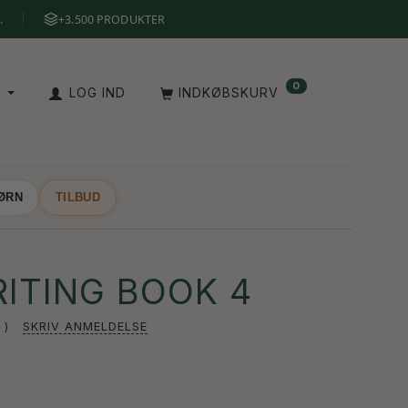
.
+3.500 PRODUKTER
0
A
LOG IND
INDKØBSKURV
BØRN
TILBUD
ITING BOOK 4
SKRIV ANMELDELSE