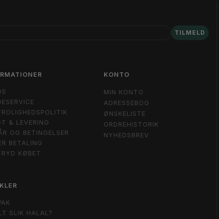
TILMELD
ORMATIONER
KONTO
OS
MIN KONTO
ESERVICE
ADRESSEBOG
ROLIGHEDSPOLITIK
ØNSKELISTE
T & LEVERING
ORDREHISTORIK
ÅR OG BETINGELSER
NYHEDSBREV
ER BETALING
TRYD KØBET
KLER
WAK
LT SLIK HALAL?