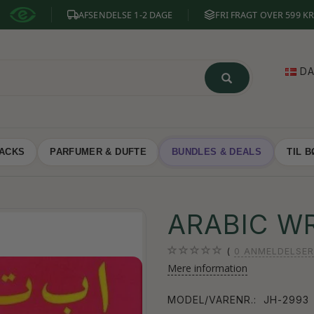
AFSENDELSE 1-2 DAGE
FRI FRAGT OVER 599 KR
D
NACKS
PARFUMER & DUFTE
BUNDLES & DEALS
TIL 
ARABIC WR
0
ANMELDELSER
Mere information
MODEL/VARENR.:
JH-2993