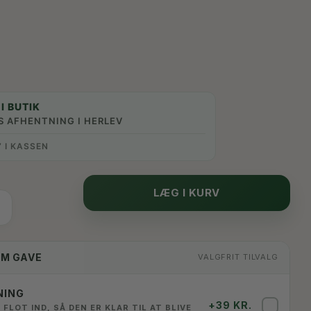
I BUTIK
S AFHENTNING I HERLEV
” I KASSEN
LÆG I KURV
OM GAVE
VALGFRIT TILVALG
NING
+39 KR.
✓
 FLOT IND, SÅ DEN ER KLAR TIL AT BLIVE