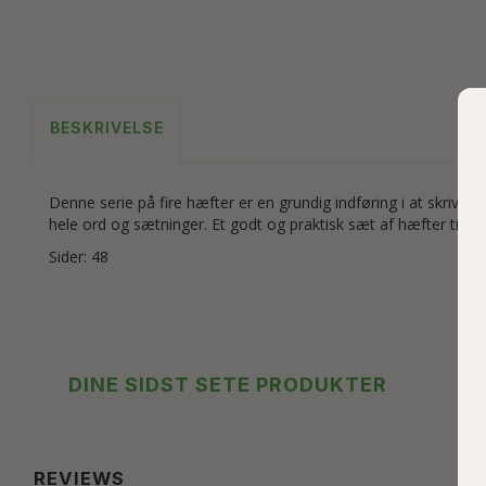
BESKRIVELSE
Denne serie på fire hæfter er en grundig indføring i at skriv
hele ord og sætninger. Et godt og praktisk sæt af hæfter til 
Sider: 48
DINE SIDST SETE PRODUKTER
REVIEWS