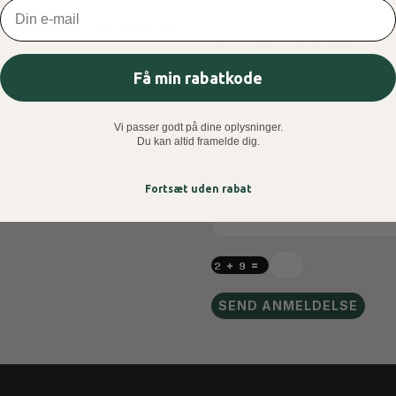
Email
 VÆRE GLADE FOR HVIS DU
TILFØJ ANMELDE
Få min rabatkode
FORNAVN OG EFTERNAVN(E
Vi passer godt på dine oplysninger.
BEDØMMELSE
Du kan altid framelde dig.
ANMELDELSE
Fortsæt uden rabat
SEND ANMELDELSE